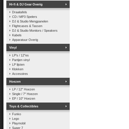
Hi-fi & DJ Gear Overig
Draaitafels
CD / MP3 Spelers
DJ & Studio Mengpanelen
Flightcases & Tassen
DJ & Studio Monitors / Speakers
Kabels
Apparatuur Overig
Vinyl
LP's / 12"es
Partijen vinyl
LP lijsten
Klokken
Accesoires
Hoezen
LP / 12" Hoezen
Single / 7" Hoezen
EP / 10" Hoezen
Toys & Collectibles
Funko
Lego
Playmobil
Super 7