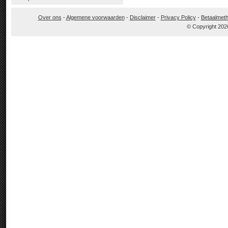
Over ons
-
Algemene voorwaarden
-
Disclaimer
-
Privacy Policy
-
Betaalmet
© Copyright 202