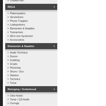
Ortofon HiFi
REGA
Platenspelers
Versterkers
Phono Trappen
Luidsprekers
Elementen & Naalden
Toonarmen
All-in-one Systemen
Accessoires
Elementen & Naalden
Audio Technica
Denon
Goldring
Grado
Pickering
Shure / Jico
Stanton
Technics
Tonar
Reiniging / Onderhoud
Okki Nokki
Tonar / QS Audio
Overige