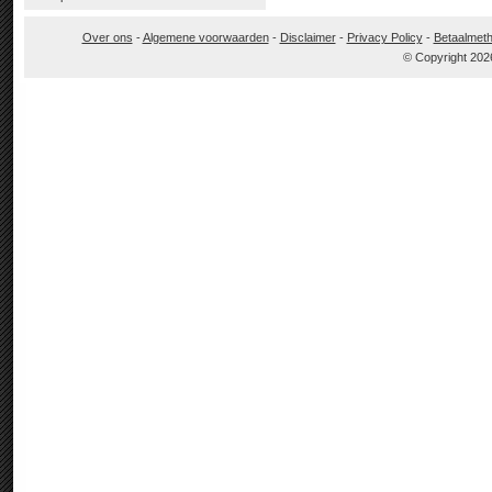
Over ons
-
Algemene voorwaarden
-
Disclaimer
-
Privacy Policy
-
Betaalmet
© Copyright 202