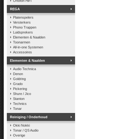
Ortofon HiFi
REGA
Platenspelers
Versterkers
Phono Trappen
Luidsprekers
Elementen & Naalden
Toonarmen
All-in-one Systemen
Accessoires
Elementen & Naalden
Audio Technica
Denon
Goldring
Grado
Pickering
Shure / Jico
Stanton
Technics
Tonar
Reiniging / Onderhoud
Okki Nokki
Tonar / QS Audio
Overige