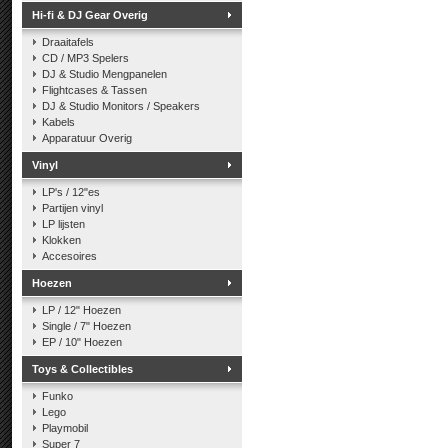
Hi-fi & DJ Gear Overig
Draaitafels
CD / MP3 Spelers
DJ & Studio Mengpanelen
Flightcases & Tassen
DJ & Studio Monitors / Speakers
Kabels
Apparatuur Overig
Vinyl
LP's / 12"es
Partijen vinyl
LP lijsten
Klokken
Accesoires
Hoezen
LP / 12" Hoezen
Single / 7" Hoezen
EP / 10" Hoezen
Toys & Collectibles
Funko
Lego
Playmobil
Super 7