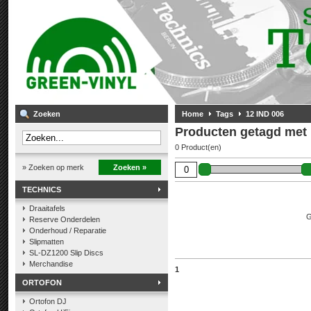
Zoeken
Home
Tags
12 IND 006
Producten getagd met 
0 Product(en)
» Zoeken op merk
Zoeken »
TECHNICS
Draaitafels
G
Reserve Onderdelen
Onderhoud / Reparatie
Slipmatten
SL-DZ1200 Slip Discs
Merchandise
1
ORTOFON
Ortofon DJ