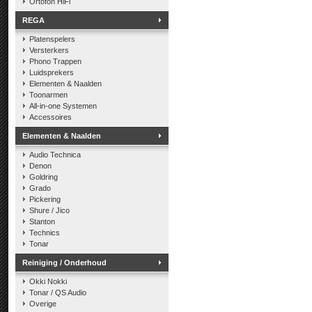
Ortofon HiFi
REGA
Platenspelers
Versterkers
Phono Trappen
Luidsprekers
Elementen & Naalden
Toonarmen
All-in-one Systemen
Accessoires
Elementen & Naalden
Audio Technica
Denon
Goldring
Grado
Pickering
Shure / Jico
Stanton
Technics
Tonar
Reiniging / Onderhoud
Okki Nokki
Tonar / QS Audio
Overige