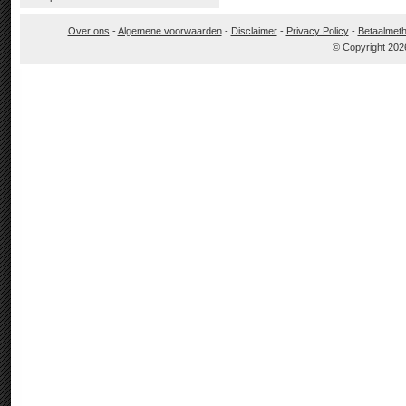
Over ons
-
Algemene voorwaarden
-
Disclaimer
-
Privacy Policy
-
Betaalmet
© Copyright 202