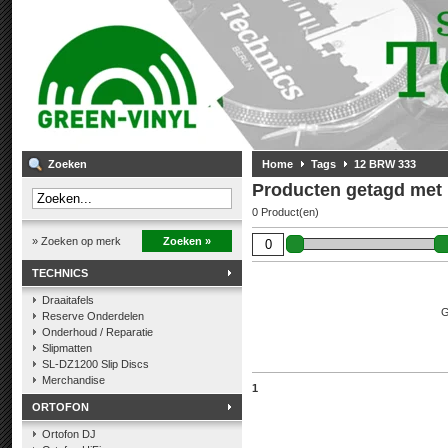
Zoeken
Home
Tags
12 BRW 333
Producten getagd met
0 Product(en)
» Zoeken op merk
Zoeken »
TECHNICS
Draaitafels
G
Reserve Onderdelen
Onderhoud / Reparatie
Slipmatten
SL-DZ1200 Slip Discs
Merchandise
1
ORTOFON
Ortofon DJ