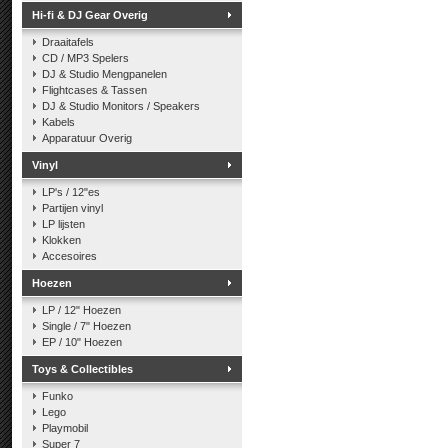
Hi-fi & DJ Gear Overig
Draaitafels
CD / MP3 Spelers
DJ & Studio Mengpanelen
Flightcases & Tassen
DJ & Studio Monitors / Speakers
Kabels
Apparatuur Overig
Vinyl
LP's / 12"es
Partijen vinyl
LP lijsten
Klokken
Accesoires
Hoezen
LP / 12" Hoezen
Single / 7" Hoezen
EP / 10" Hoezen
Toys & Collectibles
Funko
Lego
Playmobil
Super 7