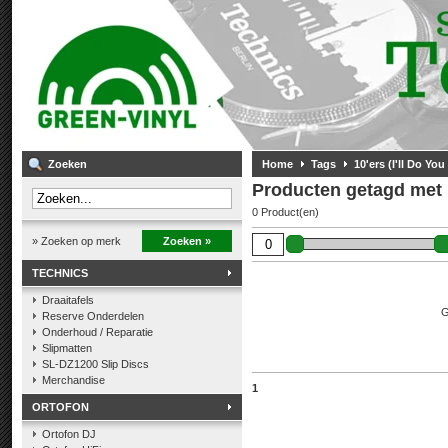
Zoeken
Home
Tags
10'ers (I'll Do Yo
Producten getagd met 10
0 Product(en)
» Zoeken op merk
Zoeken »
TECHNICS
Draaitafels
G
Reserve Onderdelen
Onderhoud / Reparatie
Slipmatten
SL-DZ1200 Slip Discs
Merchandise
1
ORTOFON
Ortofon DJ