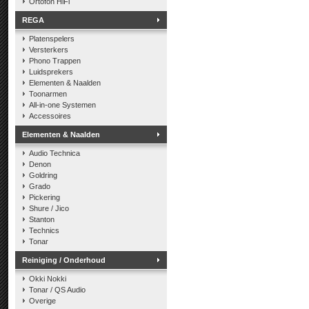
Ortofon HiFi
REGA
Platenspelers
Versterkers
Phono Trappen
Luidsprekers
Elementen & Naalden
Toonarmen
All-in-one Systemen
Accessoires
Elementen & Naalden
Audio Technica
Denon
Goldring
Grado
Pickering
Shure / Jico
Stanton
Technics
Tonar
Reiniging / Onderhoud
Okki Nokki
Tonar / QS Audio
Overige