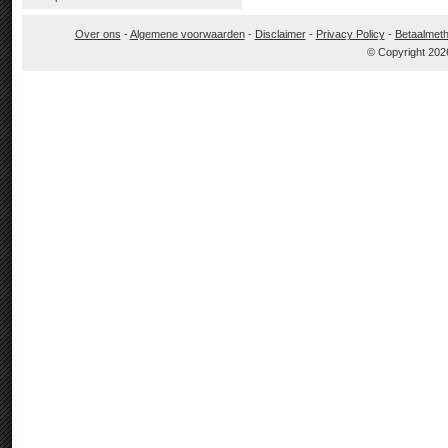
Over ons
-
Algemene voorwaarden
-
Disclaimer
-
Privacy Policy
-
Betaalmet
© Copyright 202