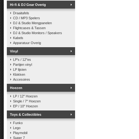
Hi-fi & DJ Gear Overig
Draaitafels
CD / MP3 Spelers
DJ & Studio Mengpanelen
Flightcases & Tassen
DJ & Studio Monitors / Speakers
Kabels
Apparatuur Overig
Vinyl
LP's / 12"es
Partijen vinyl
LP lijsten
Klokken
Accesoires
Hoezen
LP / 12" Hoezen
Single / 7" Hoezen
EP / 10" Hoezen
Toys & Collectibles
Funko
Lego
Playmobil
Super 7