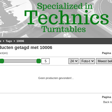
e
Tags
10006
ducten getagd met 10006
uct(en)
Pagina 
Geen producten gevonden!...
Pagina 
Back to