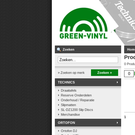
Zoeken
Hom
Pro
0 Prod
» Zoeken op merk
Zoeken »
TECHNICS
Draaitafels
Reserve Onderdelen
Onderhoud / Reparatie
Slipmatten
SL-DZ1200 Slip Discs
Merchandise
1
ORTOFON
Ortofon DJ