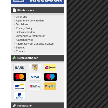
Klantenservice
Over ons
Algemene voorwaarden
Disclaimer
Privacy Policy
Betaalmethoden
Verzenden & retourneren
Klantenservice
Informatie voor zakelijke klanten
Sitemap
Contact
Betaalmethoden
Nieuwsbrief