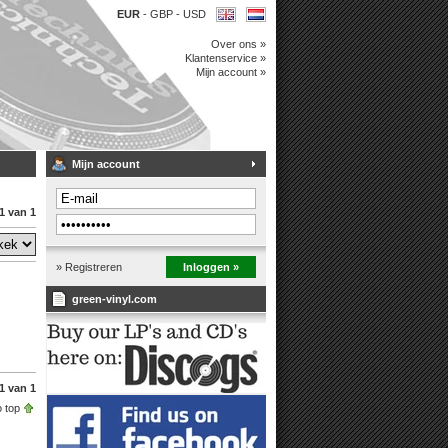
EUR
-
GBP
-
USD
Over ons »
Klantenservice »
Mijn account »
Mijn account
1 van 1
» Registreren
Inloggen »
green-vinyl.com
1 van 1
 top