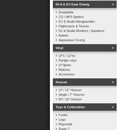
Hi-fi & DJ Gear Overig
Draaitafels
CD / MP3 Spelers
DJ & Studio Mengpanelen
Flightcases & Tassen
DJ & Studio Monitors / Speakers
Kabels
Apparatuur Overig
Vinyl
LP's / 12"es
Partijen vinyl
LP lijsten
Klokken
Accesoires
Hoezen
LP / 12" Hoezen
Single / 7" Hoezen
EP / 10" Hoezen
Toys & Collectibles
Funko
Lego
Playmobil
Super 7