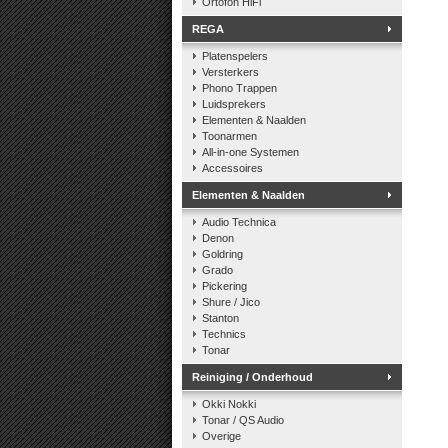
Ortofon HiFi
REGA
Platenspelers
Versterkers
Phono Trappen
Luidsprekers
Elementen & Naalden
Toonarmen
All-in-one Systemen
Accessoires
Elementen & Naalden
Audio Technica
Denon
Goldring
Grado
Pickering
Shure / Jico
Stanton
Technics
Tonar
Reiniging / Onderhoud
Okki Nokki
Tonar / QS Audio
Overige