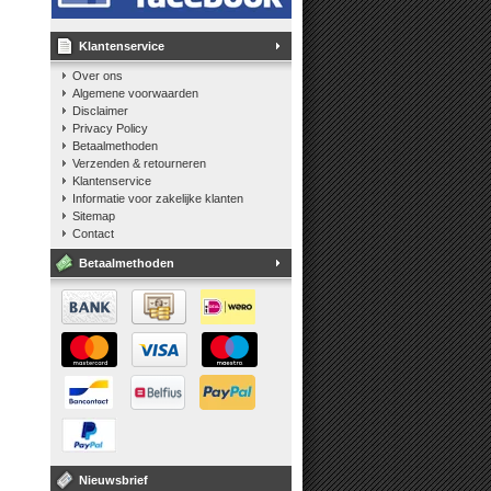
Klantenservice
Over ons
Algemene voorwaarden
Disclaimer
Privacy Policy
Betaalmethoden
Verzenden & retourneren
Klantenservice
Informatie voor zakelijke klanten
Sitemap
Contact
Betaalmethoden
Nieuwsbrief