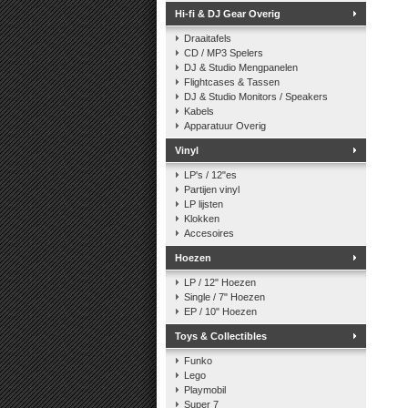
Hi-fi & DJ Gear Overig
Draaitafels
CD / MP3 Spelers
DJ & Studio Mengpanelen
Flightcases & Tassen
DJ & Studio Monitors / Speakers
Kabels
Apparatuur Overig
Vinyl
LP's / 12"es
Partijen vinyl
LP lijsten
Klokken
Accesoires
Hoezen
LP / 12" Hoezen
Single / 7" Hoezen
EP / 10" Hoezen
Toys & Collectibles
Funko
Lego
Playmobil
Super 7