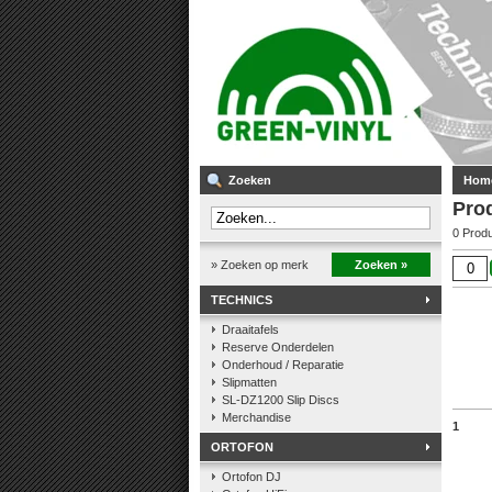
Zoeken
Hom
Pro
0 Prod
» Zoeken op merk
Zoeken »
TECHNICS
Draaitafels
Reserve Onderdelen
Onderhoud / Reparatie
Slipmatten
SL-DZ1200 Slip Discs
Merchandise
1
ORTOFON
Ortofon DJ