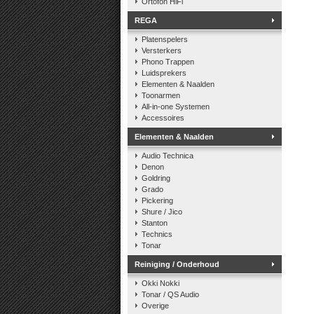
Ortofon HiFi
REGA
Platenspelers
Versterkers
Phono Trappen
Luidsprekers
Elementen & Naalden
Toonarmen
All-in-one Systemen
Accessoires
Elementen & Naalden
Audio Technica
Denon
Goldring
Grado
Pickering
Shure / Jico
Stanton
Technics
Tonar
Reiniging / Onderhoud
Okki Nokki
Tonar / QS Audio
Overige