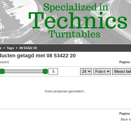
e
Tags
08 53422 20
ducten getagd met 08 53422 20
uct(en)
Pagina 
Geen producten gevonden!...
Pagina 
Back to