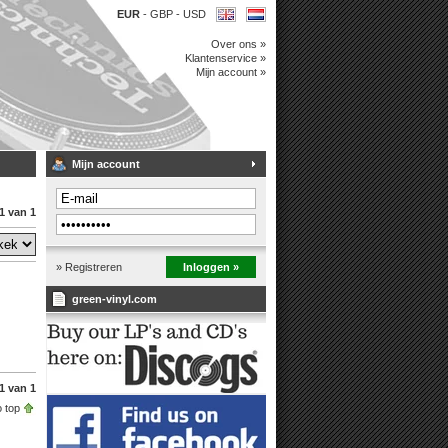
EUR
-
GBP
-
USD
Over ons »
Klantenservice »
Mijn account »
Mijn account
1 van 1
» Registreren
Inloggen »
green-vinyl.com
1 van 1
 top