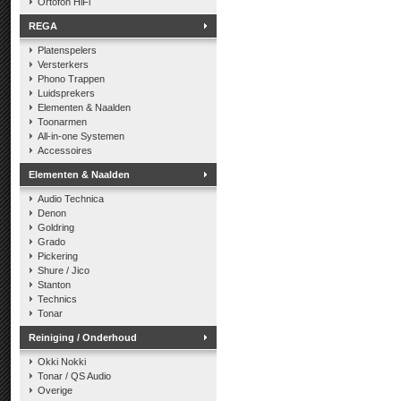
Ortofon HiFi
REGA
Platenspelers
Versterkers
Phono Trappen
Luidsprekers
Elementen & Naalden
Toonarmen
All-in-one Systemen
Accessoires
Elementen & Naalden
Audio Technica
Denon
Goldring
Grado
Pickering
Shure / Jico
Stanton
Technics
Tonar
Reiniging / Onderhoud
Okki Nokki
Tonar / QS Audio
Overige