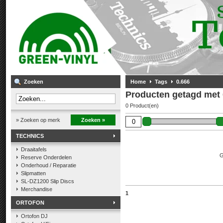
Zoeken
Home
Tags
0.666
Producten getagd met 
0 Product(en)
» Zoeken op merk
Zoeken »
TECHNICS
Draaitafels
G
Reserve Onderdelen
Onderhoud / Reparatie
Slipmatten
SL-DZ1200 Slip Discs
Merchandise
1
ORTOFON
Ortofon DJ