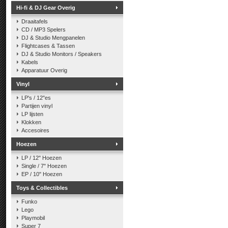
Hi-fi & DJ Gear Overig
Draaitafels
CD / MP3 Spelers
DJ & Studio Mengpanelen
Flightcases & Tassen
DJ & Studio Monitors / Speakers
Kabels
Apparatuur Overig
Vinyl
LP's / 12"es
Partijen vinyl
LP lijsten
Klokken
Accesoires
Hoezen
LP / 12" Hoezen
Single / 7" Hoezen
EP / 10" Hoezen
Toys & Collectibles
Funko
Lego
Playmobil
Super 7