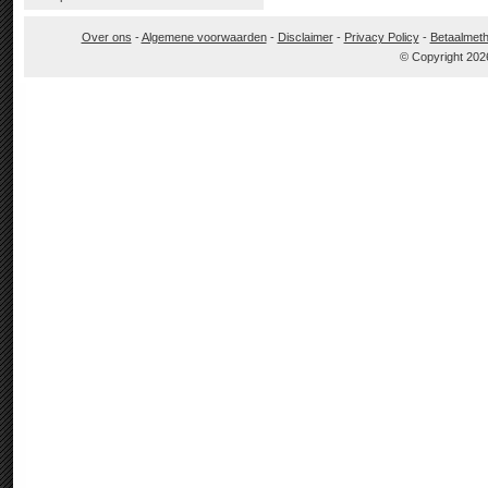
Over ons
-
Algemene voorwaarden
-
Disclaimer
-
Privacy Policy
-
Betaalmet
© Copyright 202