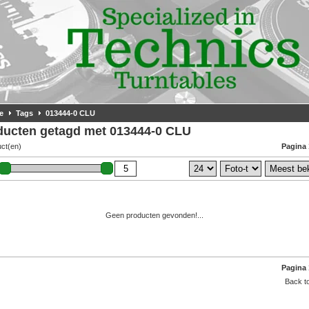
e
Tags
013444-0 CLU
ducten getagd met 013444-0 CLU
uct(en)
Pagina 
Geen producten gevonden!...
Pagina 
Back to