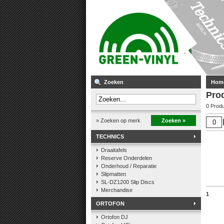
Zoeken
Hom
Pro
0 Prod
» Zoeken op merk
Zoeken »
TECHNICS
Draaitafels
Reserve Onderdelen
Onderhoud / Reparatie
Slipmatten
SL-DZ1200 Slip Discs
Merchandise
1
ORTOFON
Ortofon DJ