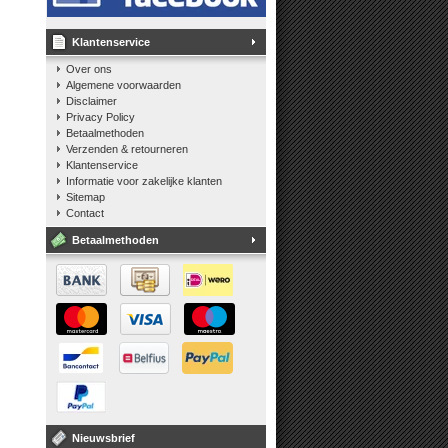
Klantenservice
Over ons
Algemene voorwaarden
Disclaimer
Privacy Policy
Betaalmethoden
Verzenden & retourneren
Klantenservice
Informatie voor zakelijke klanten
Sitemap
Contact
Betaalmethoden
Nieuwsbrief