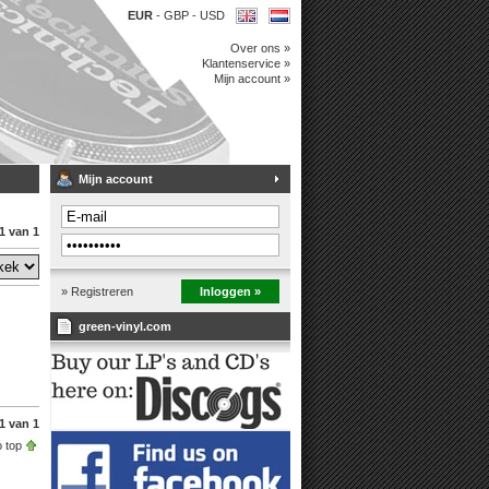
EUR
-
GBP
-
USD
Over ons »
Klantenservice »
Mijn account »
Mijn account
1 van 1
» Registreren
Inloggen »
green-vinyl.com
1 van 1
 top