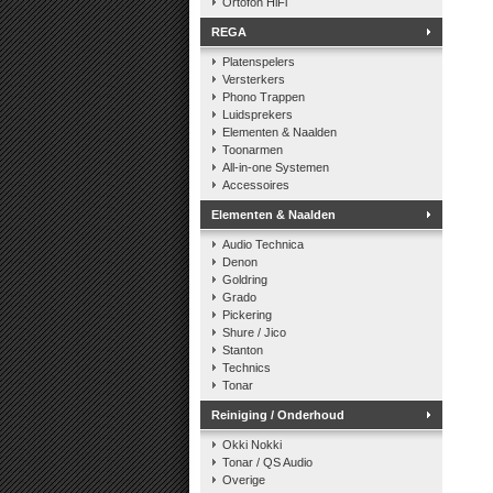
Ortofon HiFi
REGA
Platenspelers
Versterkers
Phono Trappen
Luidsprekers
Elementen & Naalden
Toonarmen
All-in-one Systemen
Accessoires
Elementen & Naalden
Audio Technica
Denon
Goldring
Grado
Pickering
Shure / Jico
Stanton
Technics
Tonar
Reiniging / Onderhoud
Okki Nokki
Tonar / QS Audio
Overige