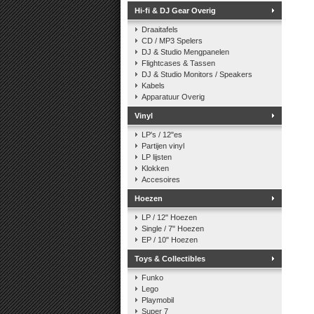
Hi-fi & DJ Gear Overig
Draaitafels
CD / MP3 Spelers
DJ & Studio Mengpanelen
Flightcases & Tassen
DJ & Studio Monitors / Speakers
Kabels
Apparatuur Overig
Vinyl
LP's / 12"es
Partijen vinyl
LP lijsten
Klokken
Accesoires
Hoezen
LP / 12" Hoezen
Single / 7" Hoezen
EP / 10" Hoezen
Toys & Collectibles
Funko
Lego
Playmobil
Super 7