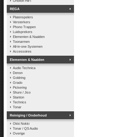
Ortofon HiFi
REGA
Platenspelers
Versterkers
Phono Trappen
Luidsprekers
Elementen & Naalden
Toonarmen
All-in-one Systemen
Accessoires
Elementen & Naalden
Audio Technica
Denon
Goldring
Grado
Pickering
Shure / Jico
Stanton
Technics
Tonar
Reiniging / Onderhoud
Okki Nokki
Tonar / QS Audio
Overige