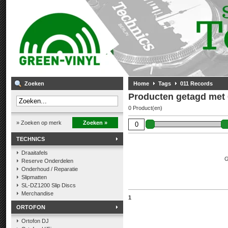
Zoeken
Home
Tags
011 Records
Producten getagd met
0 Product(en)
» Zoeken op merk
Zoeken »
TECHNICS
Draaitafels
G
Reserve Onderdelen
Onderhoud / Reparatie
Slipmatten
SL-DZ1200 Slip Discs
Merchandise
1
ORTOFON
Ortofon DJ