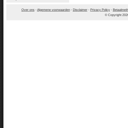
Over ons
-
Algemene voorwaarden
-
Disclaimer
-
Privacy Policy
-
Betaalmet
© Copyright 202