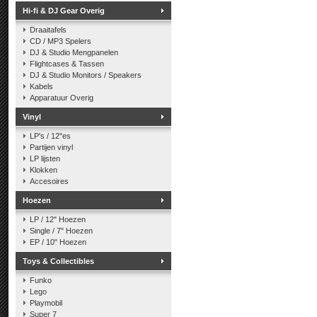
Hi-fi & DJ Gear Overig
Draaitafels
CD / MP3 Spelers
DJ & Studio Mengpanelen
Flightcases & Tassen
DJ & Studio Monitors / Speakers
Kabels
Apparatuur Overig
Vinyl
LP's / 12"es
Partijen vinyl
LP lijsten
Klokken
Accesoires
Hoezen
LP / 12" Hoezen
Single / 7" Hoezen
EP / 10" Hoezen
Toys & Collectibles
Funko
Lego
Playmobil
Super 7