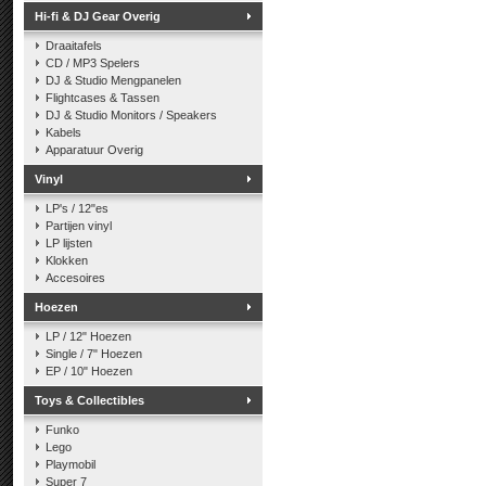
Hi-fi & DJ Gear Overig
Draaitafels
CD / MP3 Spelers
DJ & Studio Mengpanelen
Flightcases & Tassen
DJ & Studio Monitors / Speakers
Kabels
Apparatuur Overig
Vinyl
LP's / 12"es
Partijen vinyl
LP lijsten
Klokken
Accesoires
Hoezen
LP / 12" Hoezen
Single / 7" Hoezen
EP / 10" Hoezen
Toys & Collectibles
Funko
Lego
Playmobil
Super 7