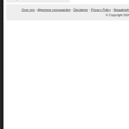
Over ons
-
Algemene voorwaarden
-
Disclaimer
-
Privacy Policy
-
Betaalmet
© Copyright 202