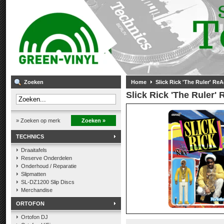
Zoeken
Home
Slick Rick 'The Ruler' Re
Slick Rick 'The Ruler'
» Zoeken op merk
Zoeken »
TECHNICS
Draaitafels
Reserve Onderdelen
Onderhoud / Reparatie
Slipmatten
SL-DZ1200 Slip Discs
Merchandise
ORTOFON
Ortofon DJ