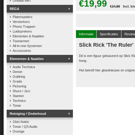
€19,99
Ortofon HiFi
€24,99
Incl. bt
REGA
Platenspelers
Versterkers
Phono Trappen
Luidsprekers
Informatie
Specificaties
Revie
Elementen & Naalden
Toonarmen
Slick Rick 'The Ruler'
All-in-one Systemen
Accessoires
Dit is een figuur gebaseerd op Slick Ri
Elementen & Naalden
hoog.
Audio Technica
Het betreft hier gloednieuwe en origin
Denon
Goldring
Grado
Pickering
Shure / Jico
Stanton
Technics
Tonar
Reiniging / Onderhoud
Okki Nokki
Tonar / QS Audio
Overige