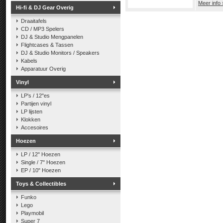
Meer info 
Hi-fi & DJ Gear Overig
Draaitafels
CD / MP3 Spelers
DJ & Studio Mengpanelen
Flightcases & Tassen
DJ & Studio Monitors / Speakers
Kabels
Apparatuur Overig
Vinyl
LP's / 12"es
Partijen vinyl
LP lijsten
Klokken
Accesoires
Hoezen
LP / 12" Hoezen
Single / 7" Hoezen
EP / 10" Hoezen
Toys & Collectibles
Funko
Lego
Playmobil
Super 7