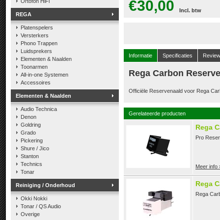
€30,00
Ortofon HiFi
Incl. btw
REGA
Platenspelers
Versterkers
Phono Trappen
Luidsprekers
Informatie
Specificaties
Revie
Elementen & Naalden
Toonarmen
Rega Carbon Reserve
All-in-one Systemen
Accessoires
Officiële Reservenaald voor Rega Carb
Elementen & Naalden
Audio Technica
Gerelateerde producten
Denon
Goldring
Rega C
Grado
Pro Reser
Pickering
Shure / Jico
Stanton
Technics
Meer info 
Tonar
Rega C
Reiniging / Onderhoud
Rega Carb
Okki Nokki
Tonar / QS Audio
Overige