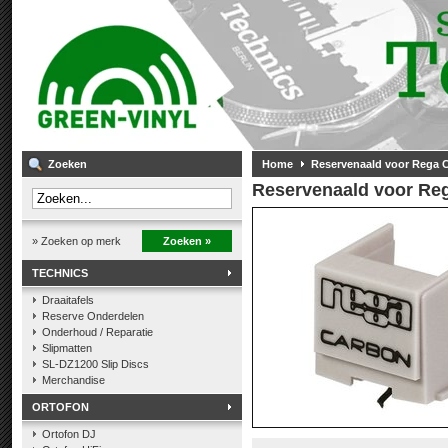
Zoeken
Home
Reservenaald voor Rega C
Reservenaald voor Reg
» Zoeken op merk
Zoeken »
TECHNICS
Draaitafels
Reserve Onderdelen
Onderhoud / Reparatie
Slipmatten
SL-DZ1200 Slip Discs
Merchandise
ORTOFON
Ortofon DJ