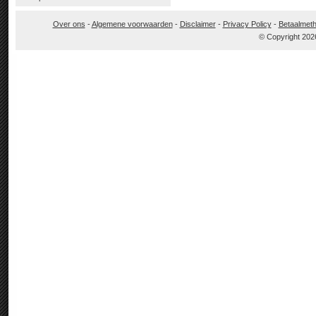
Over ons
-
Algemene voorwaarden
-
Disclaimer
-
Privacy Policy
-
Betaalmet
© Copyright 202