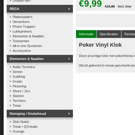
€9,99
Ortofon HiFi
€24,99
Incl. btw
REGA
Platenspelers
Versterkers
Phono Trappen
Luidsprekers
Informatie
Specificaties
Revie
Elementen & Naalden
Toonarmen
Poker Vinyl Klok
All-in-one Systemen
Accessoires
Deze prachtige klok met pokerthema i
Elementen & Naalden
Wordt geleverd in mooie geschenkverpa
Audio Technica
Denon
Goldring
Grado
Pickering
Shure / Jico
Stanton
Technics
Tonar
Reiniging / Onderhoud
Okki Nokki
Tonar / QS Audio
Overige