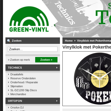
Zoeken
Home
Vinylklok met Pokerthema
Vinylklok met Pokerth
» Zoeken op merk
Zoeken »
TECHNICS
Draaitafels
Reserve Onderdelen
Onderhoud / Reparatie
Slipmatten
SL-DZ1200 Slip Discs
Merchandise
ORTOFON
Ortofon DJ