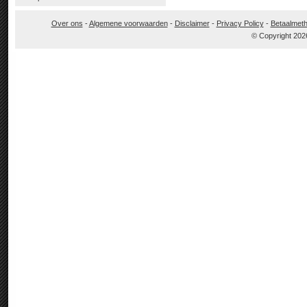
Over ons
-
Algemene voorwaarden
-
Disclaimer
-
Privacy Policy
-
Betaalmet
© Copyright 202