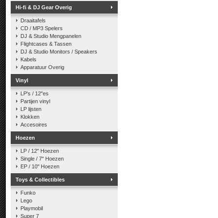
Hi-fi & DJ Gear Overig
Draaitafels
CD / MP3 Spelers
DJ & Studio Mengpanelen
Flightcases & Tassen
DJ & Studio Monitors / Speakers
Kabels
Apparatuur Overig
Vinyl
LP's / 12"es
Partijen vinyl
LP lijsten
Klokken
Accesoires
Hoezen
LP / 12" Hoezen
Single / 7" Hoezen
EP / 10" Hoezen
Toys & Collectibles
Funko
Lego
Playmobil
Super 7