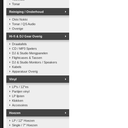
Tonar
Reiniging / Onderhoud
Okki Nokki
Tonar / QS Audio
Overige
Hi-fi & DJ Gear Overig
Draaitafels
CD / MP3 Spelers
DJ & Studio Mengpanelen
Flightcases & Tassen
DJ & Studio Monitors / Speakers
Kabels
Apparatuur Overig
Vinyl
LP's / 12"es
Partijen vinyl
LP lijsten
Klokken
Accesoires
Hoezen
LP / 12" Hoezen
Single / 7" Hoezen