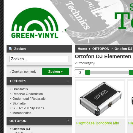
Zoeken
Home
ORTOFON
Ortofon DJ
Ortofon DJ Elementen
2 Product(en)
» Zoeken op merk
Zoeken »
TECHNICS
Draaitafels
Reserve Onderdelen
Onderhoud / Reparatie
Slipmatten
SL-DZ1200 Slip Discs
Merchandise
ORTOFON
Flight case Concorde MkI
Fl
Ortofon DJ