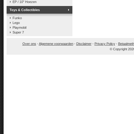
EP / 10" Hoezen
Toys & Collectibles
Funko
Lego
Playmobil
Super 7
Over ons
-
Algemene voorwaarden
-
Disclaimer
-
Privacy Policy
-
Betaalmet
© Copyright 202