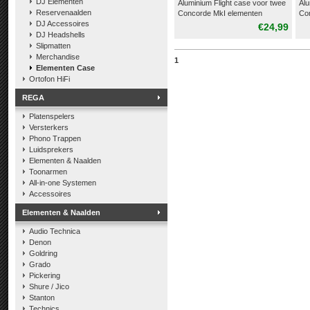
DJ Elementen
Aluminium Flight case voor twee
Alu
Reservenaalden
Concorde MkI elementen
Co
DJ Accessoires
€24,99
DJ Headshells
Slipmatten
Merchandise
1
Elementen Case
Ortofon HiFi
REGA
Platenspelers
Versterkers
Phono Trappen
Luidsprekers
Elementen & Naalden
Toonarmen
All-in-one Systemen
Accessoires
Elementen & Naalden
Audio Technica
Denon
Goldring
Grado
Pickering
Shure / Jico
Stanton
Technics