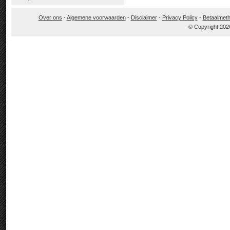
Over ons
-
Algemene voorwaarden
-
Disclaimer
-
Privacy Policy
-
Betaalmet
© Copyright 202