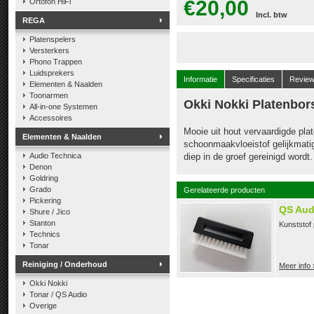
€20,00
Ortofon HiFi
Incl. btw
REGA
Platenspelers
Versterkers
Phono Trappen
Luidsprekers
Informatie
Specificaties
Revie
Elementen & Naalden
Toonarmen
Okki Nokki Platenbors
All-in-one Systemen
Accessoires
Mooie uit hout vervaardigde pla
Elementen & Naalden
schoonmaakvloeistof gelijkmatig
Audio Technica
diep in de groef gereinigd wordt.
Denon
Goldring
Grado
Gerelateerde producten
Pickering
QS Aud
Shure / Jico
Stanton
Kunststof 
Technics
Tonar
Reiniging / Onderhoud
Meer info 
Okki Nokki
Tonar / QS Audio
Overige