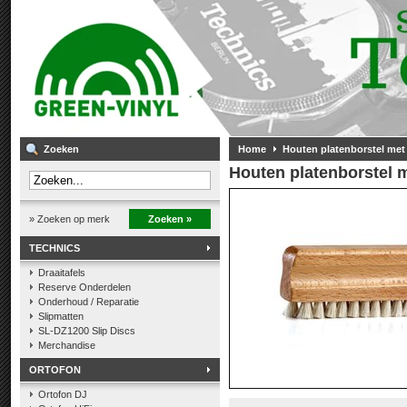
Zoeken
Home
Houten platenborstel met
Houten platenborstel 
» Zoeken op merk
Zoeken »
TECHNICS
Draaitafels
Reserve Onderdelen
Onderhoud / Reparatie
Slipmatten
SL-DZ1200 Slip Discs
Merchandise
ORTOFON
Ortofon DJ