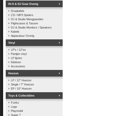
Hi-fi & DJ Gear Overig
Draaitafels
CD / MP3 Spelers
DJ & Studio Mengpanelen
Flightcases & Tassen
DJ & Studio Monitors / Speakers
Kabels
Apparatuur Overig
Vinyl
LP's / 12"es
Partijen vinyl
LP lijsten
Klokken
Accesoires
Hoezen
LP / 12" Hoezen
Single / 7" Hoezen
EP / 10" Hoezen
Toys & Collectibles
Funko
Lego
Playmobil
Super 7