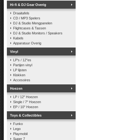
Hi-fi & DJ Gear Overig
Draaitafels
CD / MP3 Spelers
DJ & Studio Mengpanelen
Flightcases & Tassen
DJ & Studio Monitors / Speakers
Kabels
Apparatuur Overig
Vinyl
LP's / 12"es
Partijen vinyl
LP lijsten
Klokken
Accesoires
Hoezen
LP / 12" Hoezen
Single / 7" Hoezen
EP / 10" Hoezen
Toys & Collectibles
Funko
Lego
Playmobil
Super 7