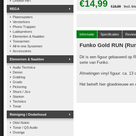
€14,99
Ortofon HiFi
€19,99
Incl. bt
REGA
Platenspelers
Versterkers
Phono Trappen
Luidsprekers
Informatie
Specificaties
Revie
Elementen & Naalden
Toonarmen
Funko Gold RUN (Ru
All-in-one Systemen
Accessoires
Dit is een figuur gebaseerd op
Elementen & Naalden
serie van Funko.
Audio Technica
Denon
Afmetingen vinyl figuur: ca. 13
Goldring
Grado
Het betreft hier gloednieuwe en
Pickering
Shure / Jico
Stanton
Technics
Tonar
Reiniging / Onderhoud
Okki Nokki
Tonar / QS Audio
Overige