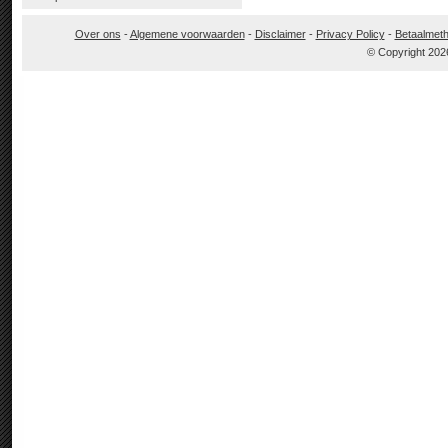
Over ons
-
Algemene voorwaarden
-
Disclaimer
-
Privacy Policy
-
Betaalmet
© Copyright 202