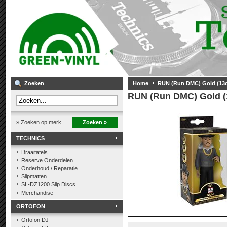
Zoeken
Home
RUN (Run DMC) Gold (13
RUN (Run DMC) Gold (
» Zoeken op merk
Zoeken »
TECHNICS
Draaitafels
Reserve Onderdelen
Onderhoud / Reparatie
Slipmatten
SL-DZ1200 Slip Discs
Merchandise
ORTOFON
Ortofon DJ