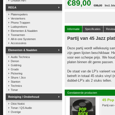
€89,00
Ortofon HiFi
€99,00
Incl. bt
REGA
Platenspelers
Versterkers
Phono Trappen
Luidsprekers
Informatie
Specificaties
Revie
Elementen & Naalden
Toonarmen
Partij van 45 Jazz pla
All-in-one Systemen
Accessoires
Deze partij wordt willekeurig s
Elementen & Naalden
zijn geen lijsten beschikbaar. 
Audio Technica
voor een scherpe prijs. We hou
Denon
platen binnen dit genre passen.
Goldring
Grado
De staat van de LP's varieert va
Pickering
betreft in totaal 45 stuks viny
Shure / Jico
dubbel-LP's als 2 stuks tellen.
Stanton
Technics
Tonar
Gerelateerde producten
Reiniging / Onderhoud
45 Pop 
Okki Nokki
Partij van
Tonar / QS Audio
Overige