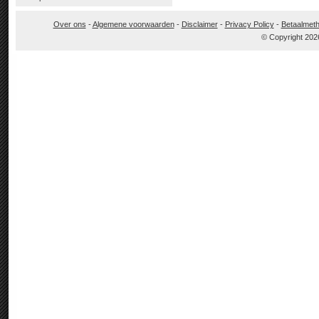
Over ons
-
Algemene voorwaarden
-
Disclaimer
-
Privacy Policy
-
Betaalmet
© Copyright 202