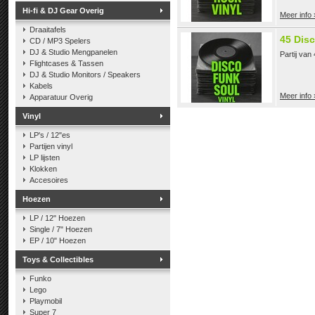
Hi-fi & DJ Gear Overig
Meer info 
Draaitafels
45 Disc
CD / MP3 Spelers
DJ & Studio Mengpanelen
Partij van
Flightcases & Tassen
DJ & Studio Monitors / Speakers
Kabels
Meer info 
Apparatuur Overig
Vinyl
LP's / 12"es
Partijen vinyl
LP lijsten
Klokken
Accesoires
Hoezen
LP / 12" Hoezen
Single / 7" Hoezen
EP / 10" Hoezen
Toys & Collectibles
Funko
Lego
Playmobil
Super 7