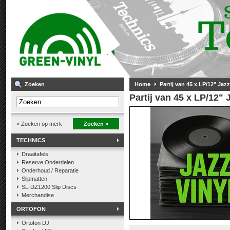
Zoeken
Home
Partij van 45 x LP/12" Jaz
Partij van 45 x LP/12"
» Zoeken op merk
Zoeken »
TECHNICS
Draaitafels
Reserve Onderdelen
Onderhoud / Reparatie
Slipmatten
SL-DZ1200 Slip Discs
Merchandise
ORTOFON
Ortofon DJ