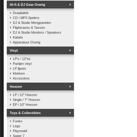
Hi-fi & DJ Gear Overig
Draaitafels
CD / MP3 Spelers
DJ & Studio Mengpanelen
Flightcases & Tassen
DJ & Studio Monitors / Speakers
Kabels
Apparatuur Overig
Vinyl
LP's / 12"es
Partijen vinyl
LP lijsten
Klokken
Accesoires
Hoezen
LP / 12" Hoezen
Single / 7" Hoezen
EP / 10" Hoezen
Toys & Collectibles
Funko
Lego
Playmobil
Super 7