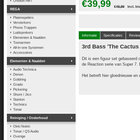
€39,99
Ortofon HiFi
€49,99
Incl. bt
REGA
Platenspelers
Versterkers
Phono Trappen
Luidsprekers
Informatie
Specificaties
Revie
Elementen & Naalden
Toonarmen
3rd Bass 'The Cactus
All-in-one Systemen
Accessoires
Dit is een figuur set gebaseerd
Elementen & Naalden
de Reaction serie van Super 7. D
Audio Technica
Denon
Het betreft hier gloednieuwe en
Goldring
Grado
Pickering
Shure / Jico
Stanton
Technics
Tonar
Reiniging / Onderhoud
Okki Nokki
Tonar / QS Audio
Overige