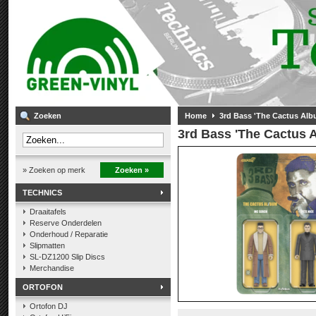
Zoeken
Home
3rd Bass 'The Cactus Alb
3rd Bass 'The Cactus 
» Zoeken op merk
Zoeken »
TECHNICS
Draaitafels
Reserve Onderdelen
Onderhoud / Reparatie
Slipmatten
SL-DZ1200 Slip Discs
Merchandise
ORTOFON
Ortofon DJ