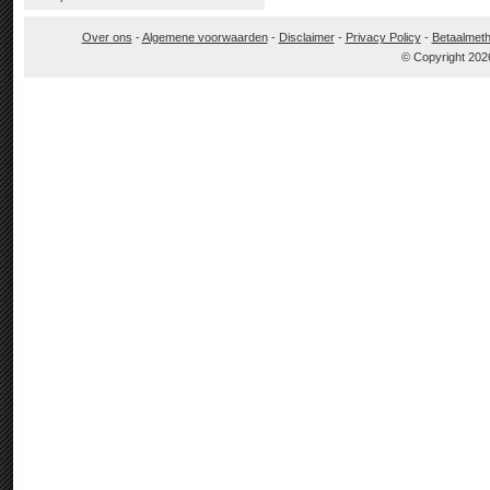
Over ons
-
Algemene voorwaarden
-
Disclaimer
-
Privacy Policy
-
Betaalmet
© Copyright 202