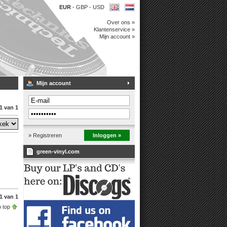
EUR
-
GBP
-
USD
Over ons »
Klantenservice »
Mijn account »
Mijn account
1 van 1
» Registreren
Inloggen »
green-vinyl.com
1 van 1
 top