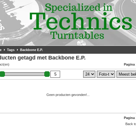
e
Tags
Backbone E.P.
ducten getagd met Backbone E.P.
uct(en)
Pagina 
Geen producten gevonden!...
Pagina 
Back to