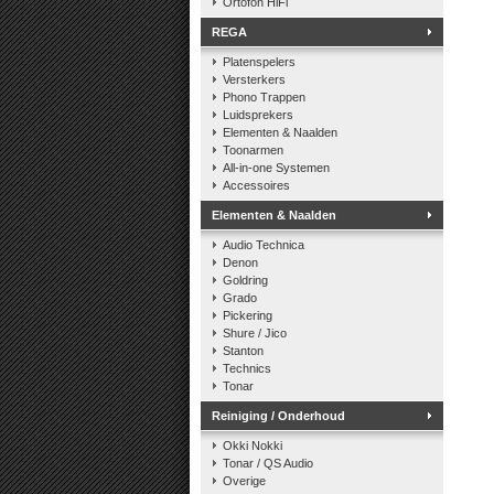
Ortofon HiFi
REGA
Platenspelers
Versterkers
Phono Trappen
Luidsprekers
Elementen & Naalden
Toonarmen
All-in-one Systemen
Accessoires
Elementen & Naalden
Audio Technica
Denon
Goldring
Grado
Pickering
Shure / Jico
Stanton
Technics
Tonar
Reiniging / Onderhoud
Okki Nokki
Tonar / QS Audio
Overige