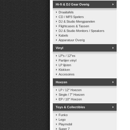
Hi-fi & DJ Gear Overig
Draaitafels
CD / MP3 Spelers
DJ & Studio Mengpanelen
Flightcases & Tassen
DJ & Studio Monitors / Speakers
Kabels
Apparatuur Overig
Vinyl
LP's / 12"es
Partijen vinyl
LP lijsten
Klokken
Accesoires
Hoezen
LP / 12" Hoezen
Single / 7" Hoezen
EP / 10" Hoezen
Toys & Collectibles
Funko
Lego
Playmobil
Super 7