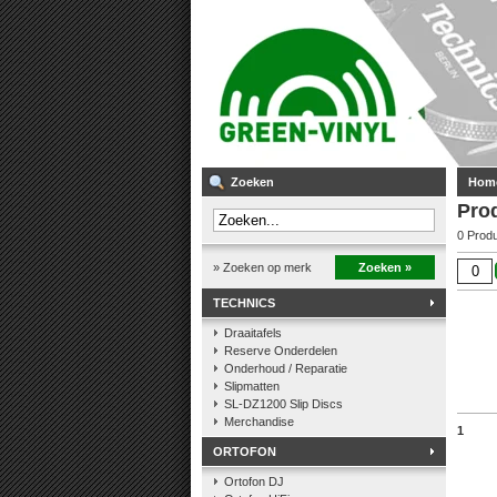
Zoeken
Hom
Pro
0 Prod
» Zoeken op merk
Zoeken »
TECHNICS
Draaitafels
Reserve Onderdelen
Onderhoud / Reparatie
Slipmatten
SL-DZ1200 Slip Discs
Merchandise
1
ORTOFON
Ortofon DJ