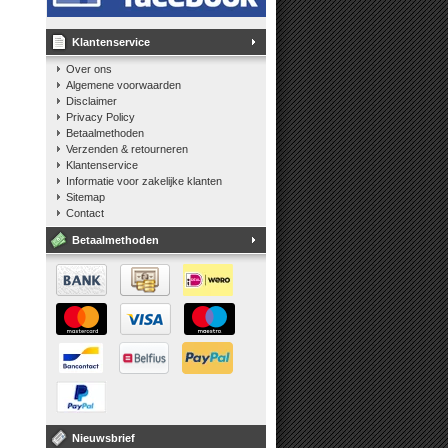
Klantenservice
Over ons
Algemene voorwaarden
Disclaimer
Privacy Policy
Betaalmethoden
Verzenden & retourneren
Klantenservice
Informatie voor zakelijke klanten
Sitemap
Contact
Betaalmethoden
Nieuwsbrief