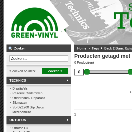
Zoeken
Home
Tags
Back 2 Burn: Epi
Producten getagd met 
0 Product(en)
» Zoeken op merk
Zoeken »
TECHNICS
Draaitafels
G
Reserve Onderdelen
Onderhoud / Reparatie
Slipmatten
SL-DZ1200 Slip Discs
Merchandise
1
ORTOFON
Ortofon DJ