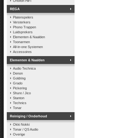
Ortofon HiFi
REGA
Platenspelers
Versterkers
Phono Trappen
Luidsprekers
Elementen & Naalden
Toonarmen
All-in-one Systemen
Accessoires
Elementen & Naalden
Audio Technica
Denon
Goldring
Grado
Pickering
Shure / Jico
Stanton
Technics
Tonar
Reiniging / Onderhoud
Okki Nokki
Tonar / QS Audio
Overige