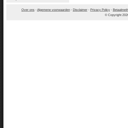
Over ons
-
Algemene voorwaarden
-
Disclaimer
-
Privacy Policy
-
Betaalmet
© Copyright 202