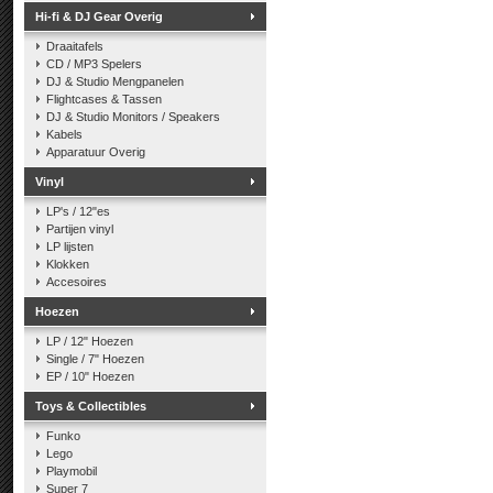
Hi-fi & DJ Gear Overig
Draaitafels
CD / MP3 Spelers
DJ & Studio Mengpanelen
Flightcases & Tassen
DJ & Studio Monitors / Speakers
Kabels
Apparatuur Overig
Vinyl
LP's / 12"es
Partijen vinyl
LP lijsten
Klokken
Accesoires
Hoezen
LP / 12" Hoezen
Single / 7" Hoezen
EP / 10" Hoezen
Toys & Collectibles
Funko
Lego
Playmobil
Super 7