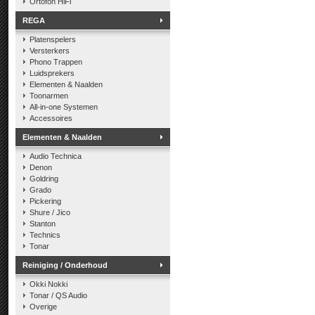
Ortofon HiFi
REGA
Platenspelers
Versterkers
Phono Trappen
Luidsprekers
Elementen & Naalden
Toonarmen
All-in-one Systemen
Accessoires
Elementen & Naalden
Audio Technica
Denon
Goldring
Grado
Pickering
Shure / Jico
Stanton
Technics
Tonar
Reiniging / Onderhoud
Okki Nokki
Tonar / QS Audio
Overige