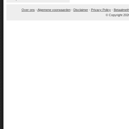
Over ons
-
Algemene voorwaarden
-
Disclaimer
-
Privacy Policy
-
Betaalmet
© Copyright 202