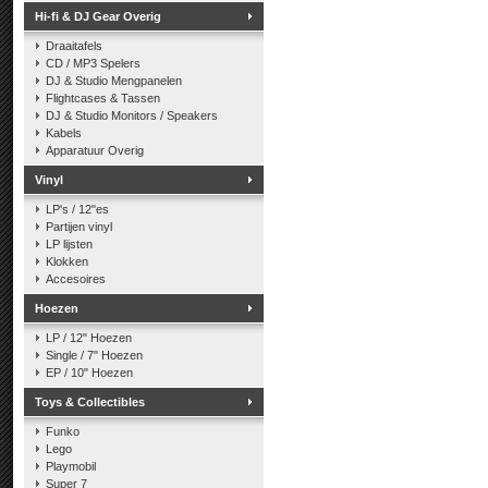
Hi-fi & DJ Gear Overig
Draaitafels
CD / MP3 Spelers
DJ & Studio Mengpanelen
Flightcases & Tassen
DJ & Studio Monitors / Speakers
Kabels
Apparatuur Overig
Vinyl
LP's / 12"es
Partijen vinyl
LP lijsten
Klokken
Accesoires
Hoezen
LP / 12" Hoezen
Single / 7" Hoezen
EP / 10" Hoezen
Toys & Collectibles
Funko
Lego
Playmobil
Super 7