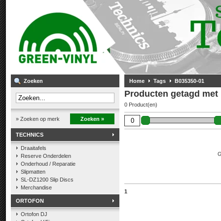
Zoeken
Home
Tags
B035350-01
Producten getagd met
0 Product(en)
» Zoeken op merk
Zoeken »
TECHNICS
Draaitafels
G
Reserve Onderdelen
Onderhoud / Reparatie
Slipmatten
SL-DZ1200 Slip Discs
Merchandise
1
ORTOFON
Ortofon DJ