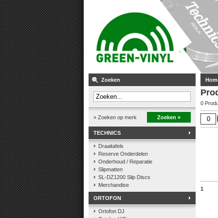
Zoeken
Hom
Pro
0 Prod
» Zoeken op merk
Zoeken »
TECHNICS
Draaitafels
Reserve Onderdelen
Onderhoud / Reparatie
Slipmatten
SL-DZ1200 Slip Discs
Merchandise
1
ORTOFON
Ortofon DJ