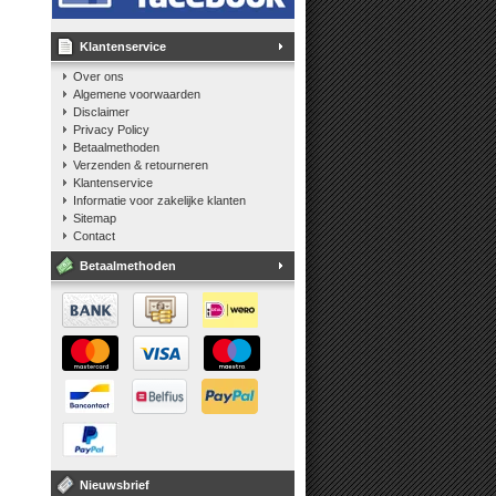
Klantenservice
Over ons
Algemene voorwaarden
Disclaimer
Privacy Policy
Betaalmethoden
Verzenden & retourneren
Klantenservice
Informatie voor zakelijke klanten
Sitemap
Contact
Betaalmethoden
Nieuwsbrief