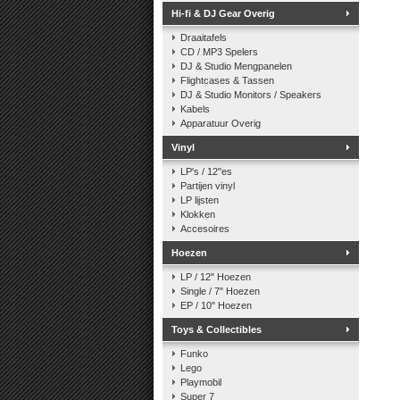
Hi-fi & DJ Gear Overig
Draaitafels
CD / MP3 Spelers
DJ & Studio Mengpanelen
Flightcases & Tassen
DJ & Studio Monitors / Speakers
Kabels
Apparatuur Overig
Vinyl
LP's / 12"es
Partijen vinyl
LP lijsten
Klokken
Accesoires
Hoezen
LP / 12" Hoezen
Single / 7" Hoezen
EP / 10" Hoezen
Toys & Collectibles
Funko
Lego
Playmobil
Super 7