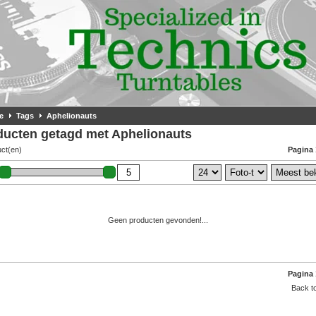
e
Tags
Aphelionauts
ducten getagd met Aphelionauts
uct(en)
Pagina 
Geen producten gevonden!...
Pagina 
Back to