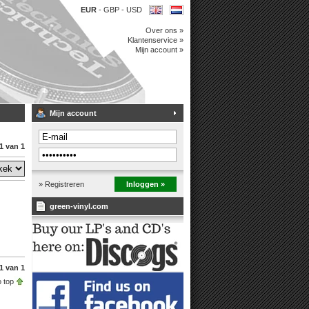
EUR
-
GBP
-
USD
Over ons »
Klantenservice »
Mijn account »
Mijn account
1 van 1
» Registreren
Inloggen »
green-vinyl.com
1 van 1
 top