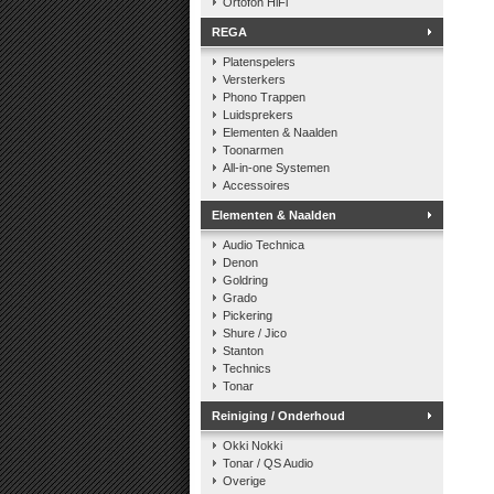
Ortofon HiFi
REGA
Platenspelers
Versterkers
Phono Trappen
Luidsprekers
Elementen & Naalden
Toonarmen
All-in-one Systemen
Accessoires
Elementen & Naalden
Audio Technica
Denon
Goldring
Grado
Pickering
Shure / Jico
Stanton
Technics
Tonar
Reiniging / Onderhoud
Okki Nokki
Tonar / QS Audio
Overige