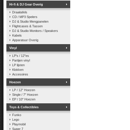
Hi-fi & DJ Gear Overig
Draaitafels
CD / MP3 Spelers
DJ & Studio Mengpanelen
Flightcases & Tassen
DJ & Studio Monitors / Speakers
Kabels
Apparatuur Overig
Vinyl
LP's / 12"es
Partijen vinyl
LP lijsten
Klokken
Accesoires
Hoezen
LP / 12" Hoezen
Single / 7" Hoezen
EP / 10" Hoezen
Toys & Collectibles
Funko
Lego
Playmobil
Super 7