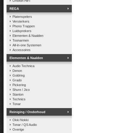
Ortofon HiFi
REGA
Platenspelers
Versterkers
Phono Trappen
Luidsprekers
Elementen & Naalden
Toonarmen
All-in-one Systemen
Accessoires
Elementen & Naalden
Audio Technica
Denon
Goldring
Grado
Pickering
Shure / Jico
Stanton
Technics
Tonar
Reiniging / Onderhoud
Okki Nokki
Tonar / QS Audio
Overige