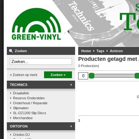
Zoeken
Home
Tags
Anticon
Producten getagd met 
0 Product(en)
» Zoeken op merk
Zoeken »
TECHNICS
Draaitafels
G
Reserve Onderdelen
Onderhoud / Reparatie
Slipmatten
SL-DZ1200 Slip Discs
Merchandise
1
ORTOFON
Ortofon DJ