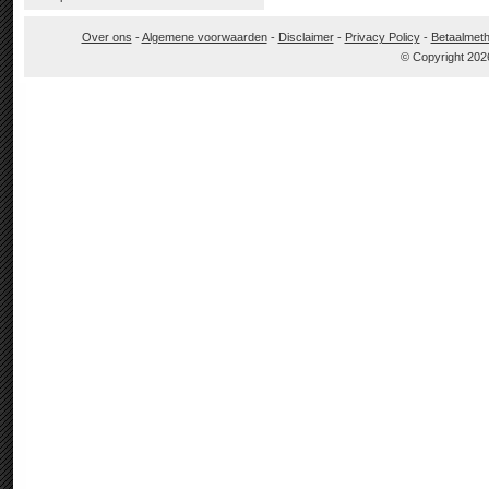
Over ons
-
Algemene voorwaarden
-
Disclaimer
-
Privacy Policy
-
Betaalmet
© Copyright 202