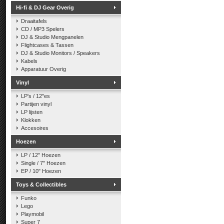
Hi-fi & DJ Gear Overig
Draaitafels
CD / MP3 Spelers
DJ & Studio Mengpanelen
Flightcases & Tassen
DJ & Studio Monitors / Speakers
Kabels
Apparatuur Overig
Vinyl
LP's / 12"es
Partijen vinyl
LP lijsten
Klokken
Accesoires
Hoezen
LP / 12" Hoezen
Single / 7" Hoezen
EP / 10" Hoezen
Toys & Collectibles
Funko
Lego
Playmobil
Super 7