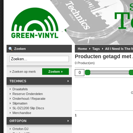
Zoeken
Home
Tags
All I Need Is The 
Producten getagd met A
0 Product(en)
» Zoeken op merk
Zoeken »
TECHNICS
Draaitafels
G
Reserve Onderdelen
Onderhoud / Reparatie
Slipmatten
SL-DZ1200 Slip Discs
Merchandise
1
ORTOFON
Ortofon DJ