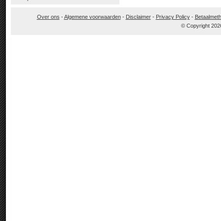
Over ons
-
Algemene voorwaarden
-
Disclaimer
-
Privacy Policy
-
Betaalmet
© Copyright 202