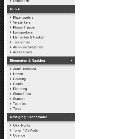
Ortofon HiFi
REGA
Platenspelers
Versterkers
Phono Trappen
Luidsprekers
Elementen & Naalden
Toonarmen
All-in-one Systemen
Accessoires
Elementen & Naalden
Audio Technica
Denon
Goldring
Grado
Pickering
Shure / Jico
Stanton
Technics
Tonar
Reiniging / Onderhoud
Okki Nokki
Tonar / QS Audio
Overige