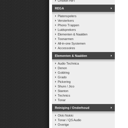
Ortofon HiFi
REGA
Platenspelers
Versterkers
Phono Trappen
Luidsprekers
Elementen & Naalden
Toonarmen
All-in-one Systemen
Accessoires
Elementen & Naalden
Audio Technica
Denon
Goldring
Grado
Pickering
Shure / Jico
Stanton
Technics
Tonar
Reiniging / Onderhoud
Okki Nokki
Tonar / QS Audio
Overige