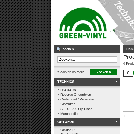
Zoeken
Hom
Pro
0 Prod
» Zoeken op merk
Zoeken »
TECHNICS
Draaitafels
Reserve Onderdelen
Onderhoud / Reparatie
Slipmatten
SL-DZ1200 Slip Discs
Merchandise
1
ORTOFON
Ortofon DJ