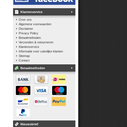
Klantenservice
Over ons
Algemene voorwaarden
Disclaimer
Privacy Policy
Betaalmethoden
Verzenden & retourneren
Klantenservice
Informatie voor zakelijke klanten
Sitemap
Contact
Betaalmethoden
Nieuwsbrief