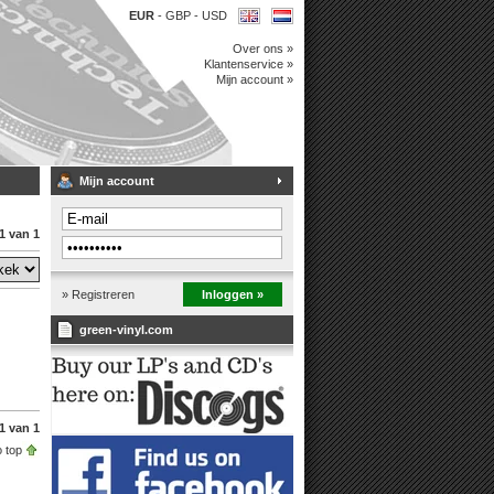
EUR
-
GBP
-
USD
Over ons »
Klantenservice »
Mijn account »
Mijn account
1 van 1
» Registreren
Inloggen »
green-vinyl.com
1 van 1
 top