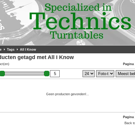
e
Tags
All I Know
ducten getagd met All I Know
uct(en)
Pagina 
Geen producten gevonden!...
Pagina 
Back to