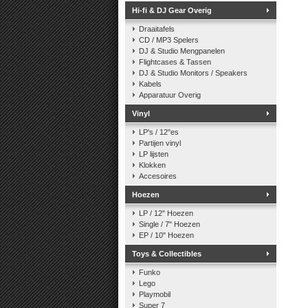
Hi-fi & DJ Gear Overig
Draaitafels
CD / MP3 Spelers
DJ & Studio Mengpanelen
Flightcases & Tassen
DJ & Studio Monitors / Speakers
Kabels
Apparatuur Overig
Vinyl
LP's / 12"es
Partijen vinyl
LP lijsten
Klokken
Accesoires
Hoezen
LP / 12" Hoezen
Single / 7" Hoezen
EP / 10" Hoezen
Toys & Collectibles
Funko
Lego
Playmobil
Super 7