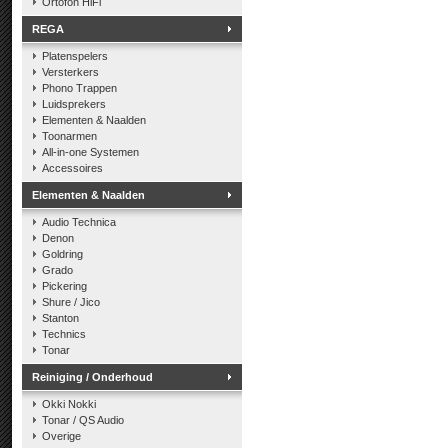
Ortofon HiFi
REGA
Platenspelers
Versterkers
Phono Trappen
Luidsprekers
Elementen & Naalden
Toonarmen
All-in-one Systemen
Accessoires
Elementen & Naalden
Audio Technica
Denon
Goldring
Grado
Pickering
Shure / Jico
Stanton
Technics
Tonar
Reiniging / Onderhoud
Okki Nokki
Tonar / QS Audio
Overige