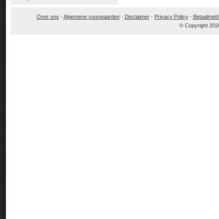
Over ons
-
Algemene voorwaarden
-
Disclaimer
-
Privacy Policy
-
Betaalmet
© Copyright 202