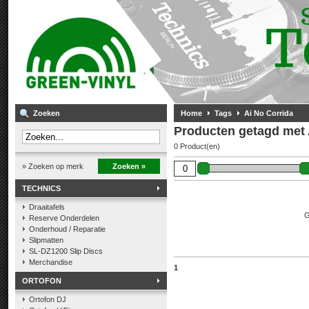
Zoeken
Home
Tags
Ai No Corrida
Producten getagd met 
0 Product(en)
» Zoeken op merk
Zoeken »
TECHNICS
Draaitafels
G
Reserve Onderdelen
Onderhoud / Reparatie
Slipmatten
SL-DZ1200 Slip Discs
Merchandise
1
ORTOFON
Ortofon DJ