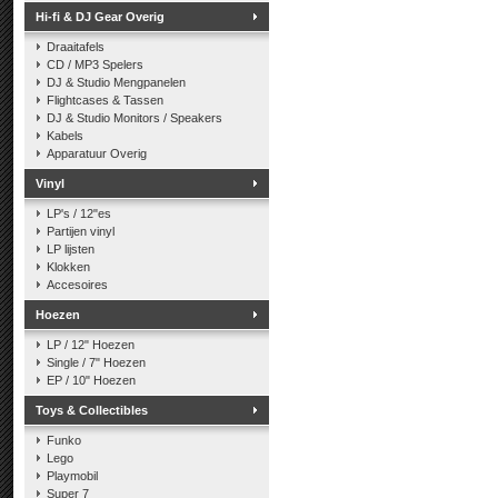
Hi-fi & DJ Gear Overig
Draaitafels
CD / MP3 Spelers
DJ & Studio Mengpanelen
Flightcases & Tassen
DJ & Studio Monitors / Speakers
Kabels
Apparatuur Overig
Vinyl
LP's / 12"es
Partijen vinyl
LP lijsten
Klokken
Accesoires
Hoezen
LP / 12" Hoezen
Single / 7" Hoezen
EP / 10" Hoezen
Toys & Collectibles
Funko
Lego
Playmobil
Super 7