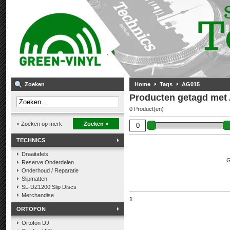
Zoeken
Home
Tags
AG015
Producten getagd met
0 Product(en)
» Zoeken op merk
Zoeken »
TECHNICS
Draaitafels
G
Reserve Onderdelen
Onderhoud / Reparatie
Slipmatten
SL-DZ1200 Slip Discs
Merchandise
1
ORTOFON
Ortofon DJ