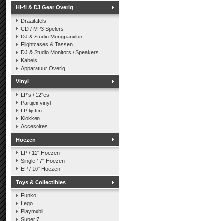
Hi-fi & DJ Gear Overig
Draaitafels
CD / MP3 Spelers
DJ & Studio Mengpanelen
Flightcases & Tassen
DJ & Studio Monitors / Speakers
Kabels
Apparatuur Overig
Vinyl
LP's / 12"es
Partijen vinyl
LP lijsten
Klokken
Accesoires
Hoezen
LP / 12" Hoezen
Single / 7" Hoezen
EP / 10" Hoezen
Toys & Collectibles
Funko
Lego
Playmobil
Super 7