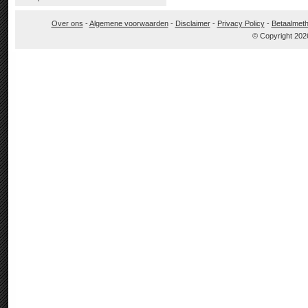
Over ons
-
Algemene voorwaarden
-
Disclaimer
-
Privacy Policy
-
Betaalmet
© Copyright 202