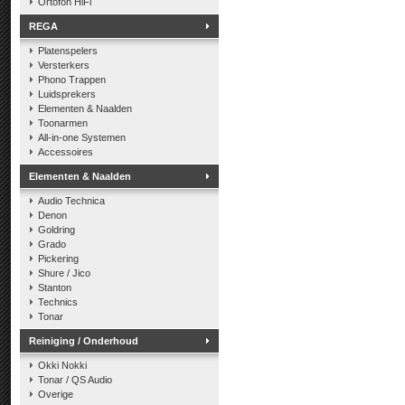
Ortofon HiFi
REGA
Platenspelers
Versterkers
Phono Trappen
Luidsprekers
Elementen & Naalden
Toonarmen
All-in-one Systemen
Accessoires
Elementen & Naalden
Audio Technica
Denon
Goldring
Grado
Pickering
Shure / Jico
Stanton
Technics
Tonar
Reiniging / Onderhoud
Okki Nokki
Tonar / QS Audio
Overige