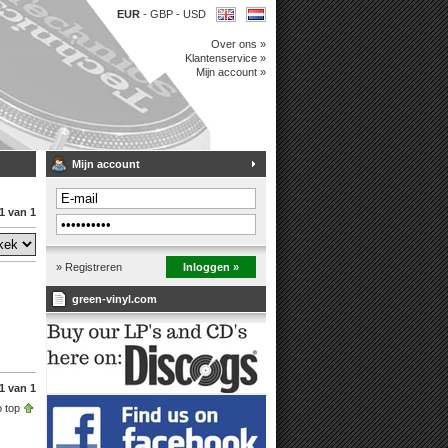
EUR
-
GBP
-
USD
Over ons »
Klantenservice »
Mijn account »
Mijn account
1 van 1
» Registreren
Inloggen »
green-vinyl.com
1 van 1
 top