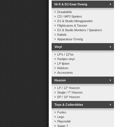
Hi-fi & DJ Gear Overig
Draaitafels
CD / MP3 Spelers
DJ & Studio Mengpanelen
Flightcases & Tassen
DJ & Studio Monitors / Speakers
Kabels
Apparatuur Overig
Vinyl
LP's / 12"es
Partijen vinyl
LP lijsten
Klokken
Accesoires
Hoezen
LP / 12" Hoezen
Single / 7" Hoezen
EP / 10" Hoezen
Toys & Collectibles
Funko
Lego
Playmobil
Super 7