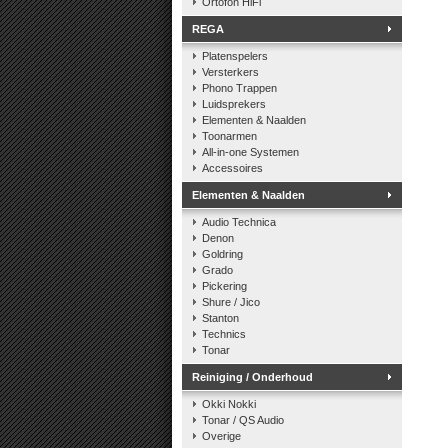
Ortofon HiFi
REGA
Platenspelers
Versterkers
Phono Trappen
Luidsprekers
Elementen & Naalden
Toonarmen
All-in-one Systemen
Accessoires
Elementen & Naalden
Audio Technica
Denon
Goldring
Grado
Pickering
Shure / Jico
Stanton
Technics
Tonar
Reiniging / Onderhoud
Okki Nokki
Tonar / QS Audio
Overige