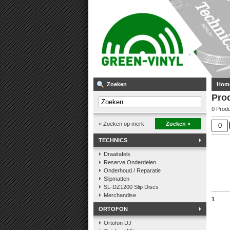
Zoeken
Hom
Pro
0 Prod
» Zoeken op merk
Zoeken »
TECHNICS
Draaitafels
Reserve Onderdelen
Onderhoud / Reparatie
Slipmatten
SL-DZ1200 Slip Discs
Merchandise
1
ORTOFON
Ortofon DJ