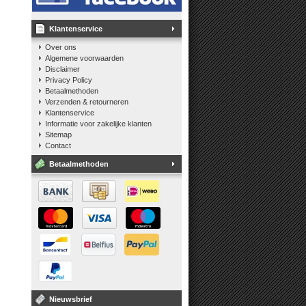
Klantenservice
Over ons
Algemene voorwaarden
Disclaimer
Privacy Policy
Betaalmethoden
Verzenden & retourneren
Klantenservice
Informatie voor zakelijke klanten
Sitemap
Contact
Betaalmethoden
Nieuwsbrief