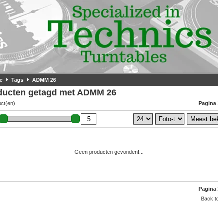
e
Tags
ADMM 26
ducten getagd met ADMM 26
uct(en)
Pagina 
Geen producten gevonden!...
Pagina 
Back to