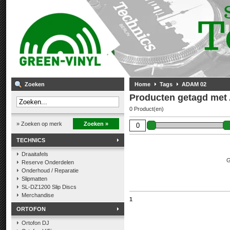
Zoeken
Home
Tags
ADAM 02
Producten getagd met
0 Product(en)
» Zoeken op merk
Zoeken »
TECHNICS
Draaitafels
G
Reserve Onderdelen
Onderhoud / Reparatie
Slipmatten
SL-DZ1200 Slip Discs
Merchandise
1
ORTOFON
Ortofon DJ