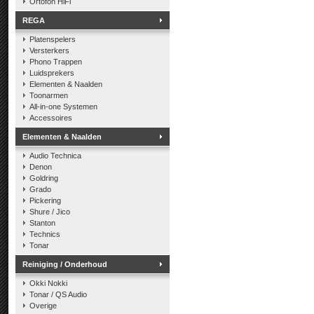
Ortofon HiFi
REGA
Platenspelers
Versterkers
Phono Trappen
Luidsprekers
Elementen & Naalden
Toonarmen
All-in-one Systemen
Accessoires
Elementen & Naalden
Audio Technica
Denon
Goldring
Grado
Pickering
Shure / Jico
Stanton
Technics
Tonar
Reiniging / Onderhoud
Okki Nokki
Tonar / QS Audio
Overige