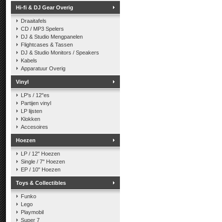
Hi-fi & DJ Gear Overig
Draaitafels
CD / MP3 Spelers
DJ & Studio Mengpanelen
Flightcases & Tassen
DJ & Studio Monitors / Speakers
Kabels
Apparatuur Overig
Vinyl
LP's / 12"es
Partijen vinyl
LP lijsten
Klokken
Accesoires
Hoezen
LP / 12" Hoezen
Single / 7" Hoezen
EP / 10" Hoezen
Toys & Collectibles
Funko
Lego
Playmobil
Super 7