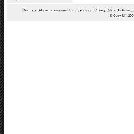
Over ons
-
Algemene voorwaarden
-
Disclaimer
-
Privacy Policy
-
Betaalmet
© Copyright 202