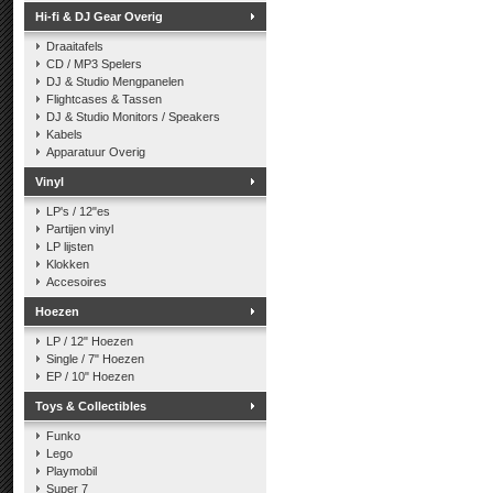
Hi-fi & DJ Gear Overig
Draaitafels
CD / MP3 Spelers
DJ & Studio Mengpanelen
Flightcases & Tassen
DJ & Studio Monitors / Speakers
Kabels
Apparatuur Overig
Vinyl
LP's / 12"es
Partijen vinyl
LP lijsten
Klokken
Accesoires
Hoezen
LP / 12" Hoezen
Single / 7" Hoezen
EP / 10" Hoezen
Toys & Collectibles
Funko
Lego
Playmobil
Super 7