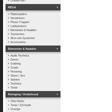
Ortofon HiFi
REGA
Platenspelers
Versterkers
Phono Trappen
Luidsprekers
Elementen & Naalden
Toonarmen
All-in-one Systemen
Accessoires
Elementen & Naalden
Audio Technica
Denon
Goldring
Grado
Pickering
Shure / Jico
Stanton
Technics
Tonar
Reiniging / Onderhoud
Okki Nokki
Tonar / QS Audio
Overige