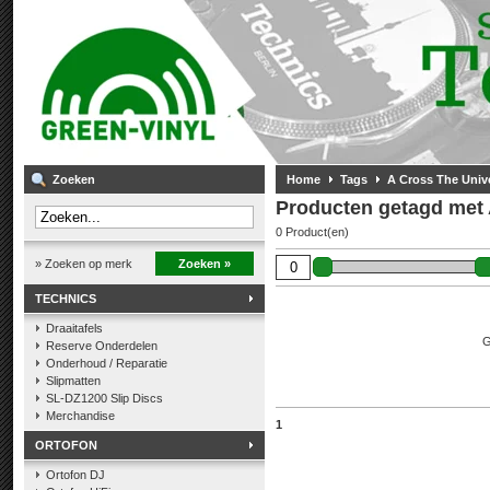
Zoeken
Home
Tags
A Cross The Univ
Producten getagd met 
0 Product(en)
» Zoeken op merk
Zoeken »
TECHNICS
Draaitafels
G
Reserve Onderdelen
Onderhoud / Reparatie
Slipmatten
SL-DZ1200 Slip Discs
Merchandise
1
ORTOFON
Ortofon DJ