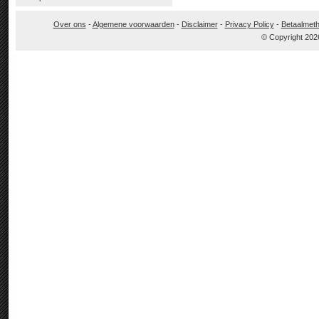
Over ons
-
Algemene voorwaarden
-
Disclaimer
-
Privacy Policy
-
Betaalmet
© Copyright 202