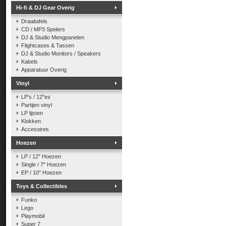
Hi-fi & DJ Gear Overig
Draaitafels
CD / MP3 Spelers
DJ & Studio Mengpanelen
Flightcases & Tassen
DJ & Studio Monitors / Speakers
Kabels
Apparatuur Overig
Vinyl
LP's / 12"es
Partijen vinyl
LP lijsten
Klokken
Accesoires
Hoezen
LP / 12" Hoezen
Single / 7" Hoezen
EP / 10" Hoezen
Toys & Collectibles
Funko
Lego
Playmobil
Super 7