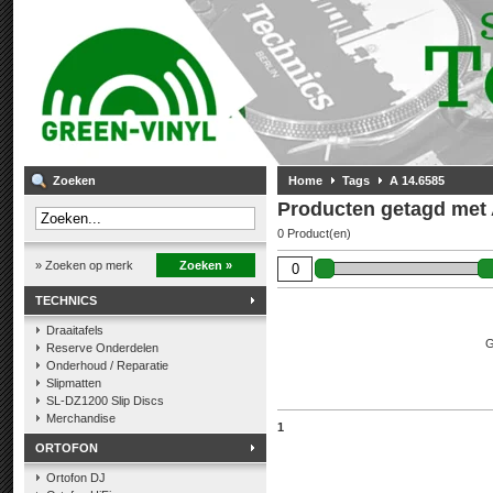
Zoeken
Home
Tags
A 14.6585
Producten getagd met 
0 Product(en)
» Zoeken op merk
Zoeken »
TECHNICS
Draaitafels
G
Reserve Onderdelen
Onderhoud / Reparatie
Slipmatten
SL-DZ1200 Slip Discs
Merchandise
1
ORTOFON
Ortofon DJ