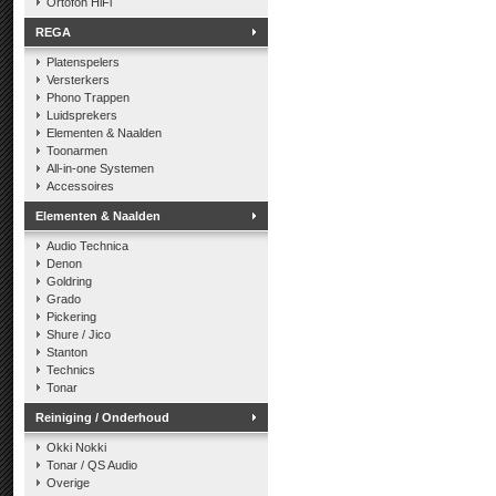
Ortofon HiFi
REGA
Platenspelers
Versterkers
Phono Trappen
Luidsprekers
Elementen & Naalden
Toonarmen
All-in-one Systemen
Accessoires
Elementen & Naalden
Audio Technica
Denon
Goldring
Grado
Pickering
Shure / Jico
Stanton
Technics
Tonar
Reiniging / Onderhoud
Okki Nokki
Tonar / QS Audio
Overige