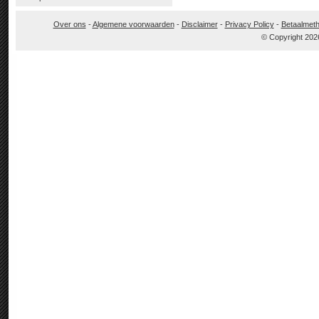
Over ons
-
Algemene voorwaarden
-
Disclaimer
-
Privacy Policy
-
Betaalmet
© Copyright 202