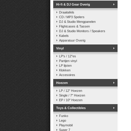
Hi-fi & DJ Gear Overig
Draaitafels
CD / MP3 Spelers
DJ & Studio Mengpanelen
Flightcases & Tassen
DJ & Studio Monitors / Speakers
Kabels
Apparatuur Overig
Vinyl
LP's / 12"es
Partijen vinyl
LP lijsten
Klokken
Accesoires
Hoezen
LP / 12" Hoezen
Single / 7" Hoezen
EP / 10" Hoezen
Toys & Collectibles
Funko
Lego
Playmobil
Super 7