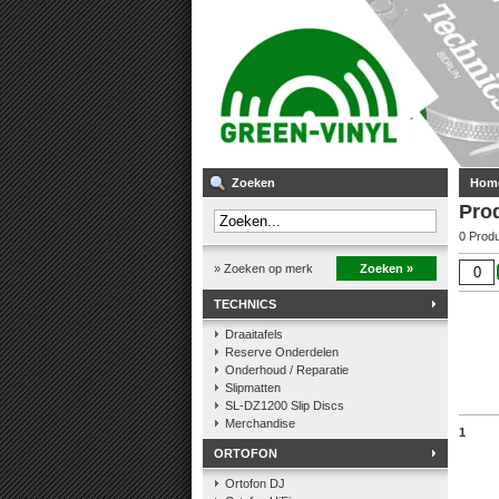
Zoeken
Hom
Pro
0 Prod
» Zoeken op merk
Zoeken »
TECHNICS
Draaitafels
Reserve Onderdelen
Onderhoud / Reparatie
Slipmatten
SL-DZ1200 Slip Discs
Merchandise
1
ORTOFON
Ortofon DJ