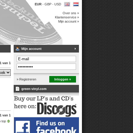
EUR
-
GBP
-
USD
Over ons »
Klantenservice »
Mijn account »
Mijn account
1 van 1
» Registreren
Inloggen »
green-vinyl.com
1 van 1
 top