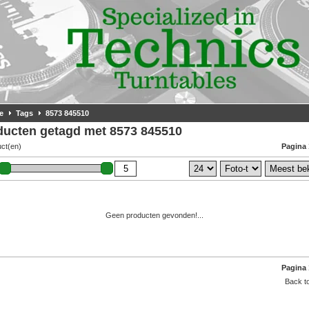
e
Tags
8573 845510
ducten getagd met 8573 845510
uct(en)
Pagina 
Geen producten gevonden!...
Pagina 
Back to