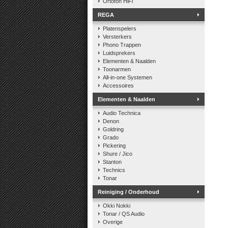
Ortofon HiFi
REGA
Platenspelers
Versterkers
Phono Trappen
Luidsprekers
Elementen & Naalden
Toonarmen
All-in-one Systemen
Accessoires
Elementen & Naalden
Audio Technica
Denon
Goldring
Grado
Pickering
Shure / Jico
Stanton
Technics
Tonar
Reiniging / Onderhoud
Okki Nokki
Tonar / QS Audio
Overige