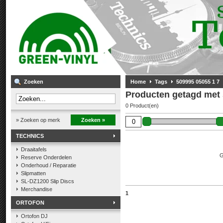
Zoeken
Home
Tags
509995 05055 1 7
Producten getagd met 
0 Product(en)
» Zoeken op merk
Zoeken »
TECHNICS
Draaitafels
G
Reserve Onderdelen
Onderhoud / Reparatie
Slipmatten
SL-DZ1200 Slip Discs
Merchandise
1
ORTOFON
Ortofon DJ