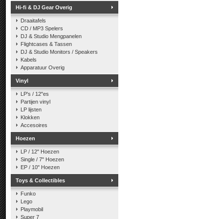
Hi-fi & DJ Gear Overig
Draaitafels
CD / MP3 Spelers
DJ & Studio Mengpanelen
Flightcases & Tassen
DJ & Studio Monitors / Speakers
Kabels
Apparatuur Overig
Vinyl
LP's / 12"es
Partijen vinyl
LP lijsten
Klokken
Accesoires
Hoezen
LP / 12" Hoezen
Single / 7" Hoezen
EP / 10" Hoezen
Toys & Collectibles
Funko
Lego
Playmobil
Super 7