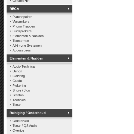
Ortofon HiFi
REGA
Platenspelers
Versterkers
Phono Trappen
Luidsprekers
Elementen & Naalden
Toonarmen
All-in-one Systemen
Accessoires
Elementen & Naalden
Audio Technica
Denon
Goldring
Grado
Pickering
Shure / Jico
Stanton
Technics
Tonar
Reiniging / Onderhoud
Okki Nokki
Tonar / QS Audio
Overige