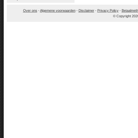
Over ons
-
Algemene voorwaarden
-
Disclaimer
-
Privacy Policy
-
Betaalmet
© Copyright 202