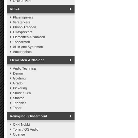
Ortofon HiFi
REGA
Platenspelers
Versterkers
Phono Trappen
Luidsprekers
Elementen & Naalden
Toonarmen
All-in-one Systemen
Accessoires
Elementen & Naalden
Audio Technica
Denon
Goldring
Grado
Pickering
Shure / Jico
Stanton
Technics
Tonar
Reiniging / Onderhoud
Okki Nokki
Tonar / QS Audio
Overige