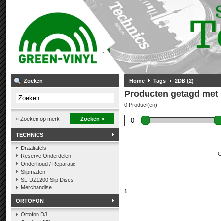
Zoeken
Home
Tags
2DB (2)
Producten getagd met 
0 Product(en)
» Zoeken op merk
Zoeken »
TECHNICS
Draaitafels
G
Reserve Onderdelen
Onderhoud / Reparatie
Slipmatten
SL-DZ1200 Slip Discs
Merchandise
1
ORTOFON
Ortofon DJ