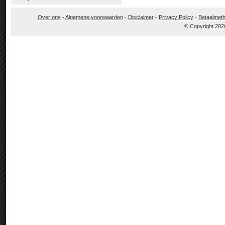
Over ons
-
Algemene voorwaarden
-
Disclaimer
-
Privacy Policy
-
Betaalmet
© Copyright 202