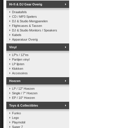
Hi-fi & DJ Gear Overig
Draaitafels
CD / MP3 Spelers
DJ & Studio Mengpanelen
Flightcases & Tassen
DJ & Studio Monitors / Speakers
Kabels
Apparatuur Overig
Vinyl
LP's / 12"es
Partijen vinyl
LP lijsten
Klokken
Accesoires
Hoezen
LP / 12" Hoezen
Single / 7" Hoezen
EP / 10" Hoezen
Toys & Collectibles
Funko
Lego
Playmobil
Super 7