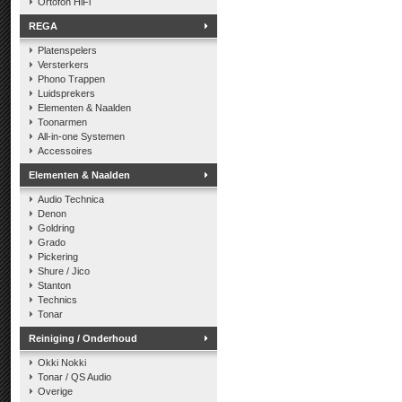
Ortofon HiFi
REGA
Platenspelers
Versterkers
Phono Trappen
Luidsprekers
Elementen & Naalden
Toonarmen
All-in-one Systemen
Accessoires
Elementen & Naalden
Audio Technica
Denon
Goldring
Grado
Pickering
Shure / Jico
Stanton
Technics
Tonar
Reiniging / Onderhoud
Okki Nokki
Tonar / QS Audio
Overige