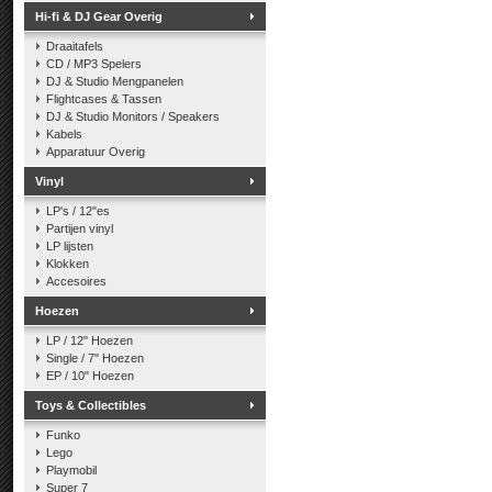
Hi-fi & DJ Gear Overig
Draaitafels
CD / MP3 Spelers
DJ & Studio Mengpanelen
Flightcases & Tassen
DJ & Studio Monitors / Speakers
Kabels
Apparatuur Overig
Vinyl
LP's / 12"es
Partijen vinyl
LP lijsten
Klokken
Accesoires
Hoezen
LP / 12" Hoezen
Single / 7" Hoezen
EP / 10" Hoezen
Toys & Collectibles
Funko
Lego
Playmobil
Super 7