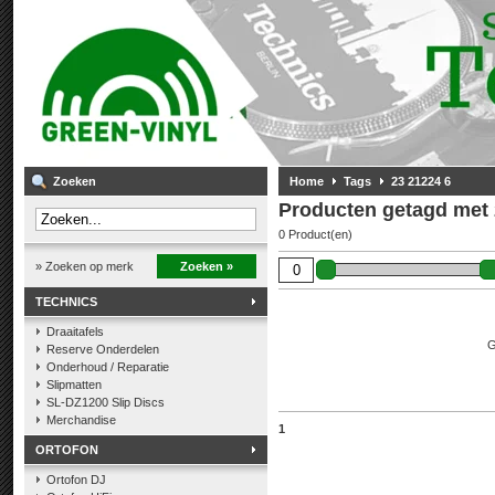
Zoeken
Home
Tags
23 21224 6
Producten getagd met 
0 Product(en)
» Zoeken op merk
Zoeken »
TECHNICS
Draaitafels
G
Reserve Onderdelen
Onderhoud / Reparatie
Slipmatten
SL-DZ1200 Slip Discs
Merchandise
1
ORTOFON
Ortofon DJ