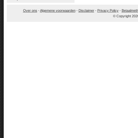
Over ons
-
Algemene voorwaarden
-
Disclaimer
-
Privacy Policy
-
Betaalmet
© Copyright 202