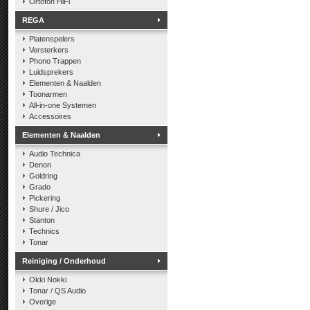
Ortofon HiFi
REGA
Platenspelers
Versterkers
Phono Trappen
Luidsprekers
Elementen & Naalden
Toonarmen
All-in-one Systemen
Accessoires
Elementen & Naalden
Audio Technica
Denon
Goldring
Grado
Pickering
Shure / Jico
Stanton
Technics
Tonar
Reiniging / Onderhoud
Okki Nokki
Tonar / QS Audio
Overige