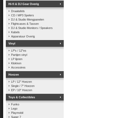
Hi-fi & DJ Gear Overig
Draaitafels
CD / MP3 Spelers
DJ & Studio Mengpanelen
Flightcases & Tassen
DJ & Studio Monitors / Speakers
Kabels
Apparatuur Overig
Vinyl
LP's / 12"es
Partijen vinyl
LP lijsten
Klokken
Accesoires
Hoezen
LP / 12" Hoezen
Single / 7" Hoezen
EP / 10" Hoezen
Toys & Collectibles
Funko
Lego
Playmobil
Super 7