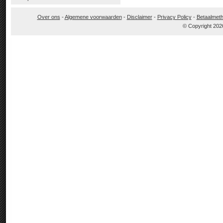
Over ons
-
Algemene voorwaarden
-
Disclaimer
-
Privacy Policy
-
Betaalmet
© Copyright 202