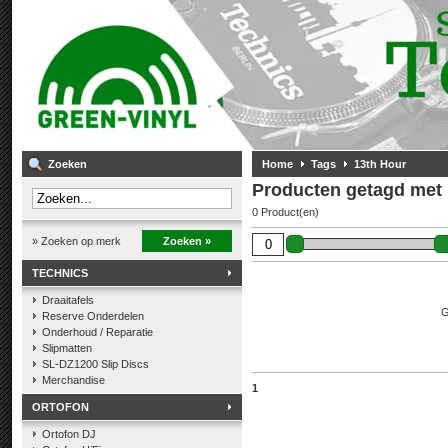
Zoeken
Home
Tags
13th Hour
Producten getagd met 
0 Product(en)
» Zoeken op merk
Zoeken »
TECHNICS
Draaitafels
G
Reserve Onderdelen
Onderhoud / Reparatie
Slipmatten
SL-DZ1200 Slip Discs
Merchandise
1
ORTOFON
Ortofon DJ