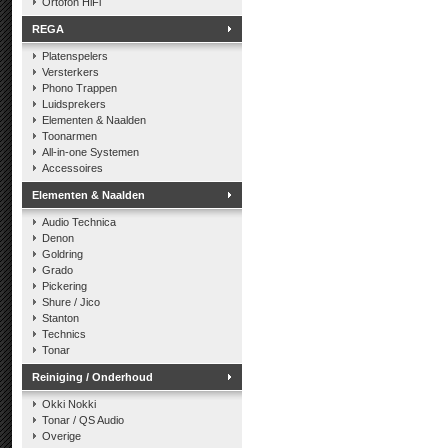
Ortofon HiFi
REGA
Platenspelers
Versterkers
Phono Trappen
Luidsprekers
Elementen & Naalden
Toonarmen
All-in-one Systemen
Accessoires
Elementen & Naalden
Audio Technica
Denon
Goldring
Grado
Pickering
Shure / Jico
Stanton
Technics
Tonar
Reiniging / Onderhoud
Okki Nokki
Tonar / QS Audio
Overige