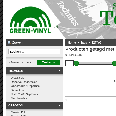
Zoeken
Home
Tags
12TIV-3
Producten getagd met 
0 Product(en)
» Zoeken op merk
Zoeken »
TECHNICS
Draaitafels
G
Reserve Onderdelen
Onderhoud / Reparatie
Slipmatten
SL-DZ1200 Slip Discs
Merchandise
1
ORTOFON
Ortofon DJ