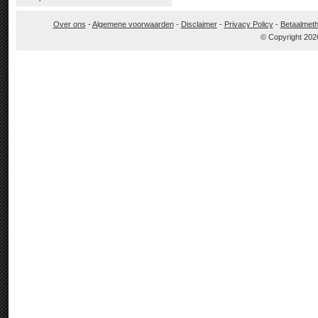
Over ons
-
Algemene voorwaarden
-
Disclaimer
-
Privacy Policy
-
Betaalmet
© Copyright 202