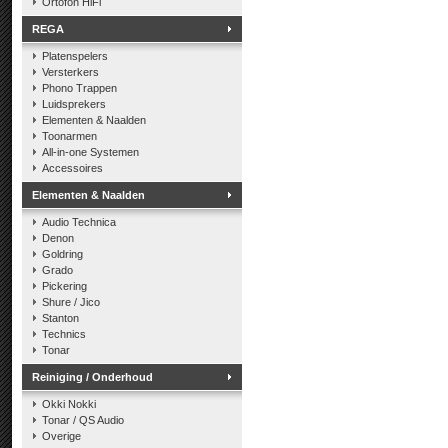
Ortofon HiFi
REGA
Platenspelers
Versterkers
Phono Trappen
Luidsprekers
Elementen & Naalden
Toonarmen
All-in-one Systemen
Accessoires
Elementen & Naalden
Audio Technica
Denon
Goldring
Grado
Pickering
Shure / Jico
Stanton
Technics
Tonar
Reiniging / Onderhoud
Okki Nokki
Tonar / QS Audio
Overige