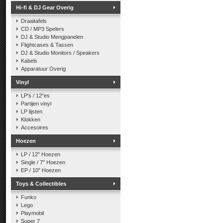
Hi-fi & DJ Gear Overig
Draaitafels
CD / MP3 Spelers
DJ & Studio Mengpanelen
Flightcases & Tassen
DJ & Studio Monitors / Speakers
Kabels
Apparatuur Overig
Vinyl
LP's / 12"es
Partijen vinyl
LP lijsten
Klokken
Accesoires
Hoezen
LP / 12" Hoezen
Single / 7" Hoezen
EP / 10" Hoezen
Toys & Collectibles
Funko
Lego
Playmobil
Super 7