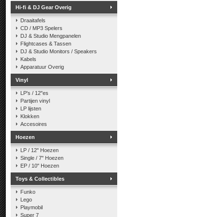
Hi-fi & DJ Gear Overig
Draaitafels
CD / MP3 Spelers
DJ & Studio Mengpanelen
Flightcases & Tassen
DJ & Studio Monitors / Speakers
Kabels
Apparatuur Overig
Vinyl
LP's / 12"es
Partijen vinyl
LP lijsten
Klokken
Accesoires
Hoezen
LP / 12" Hoezen
Single / 7" Hoezen
EP / 10" Hoezen
Toys & Collectibles
Funko
Lego
Playmobil
Super 7