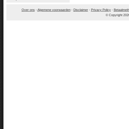
Over ons
-
Algemene voorwaarden
-
Disclaimer
-
Privacy Policy
-
Betaalmet
© Copyright 202