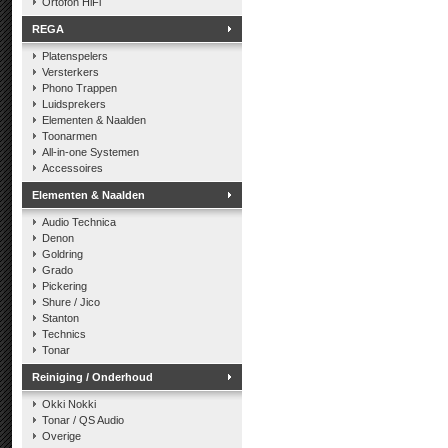
Ortofon HiFi
REGA
Platenspelers
Versterkers
Phono Trappen
Luidsprekers
Elementen & Naalden
Toonarmen
All-in-one Systemen
Accessoires
Elementen & Naalden
Audio Technica
Denon
Goldring
Grado
Pickering
Shure / Jico
Stanton
Technics
Tonar
Reiniging / Onderhoud
Okki Nokki
Tonar / QS Audio
Overige