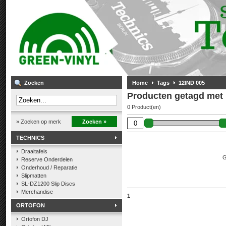
Zoeken
Home
Tags
12IND 005
Producten getagd met
0 Product(en)
» Zoeken op merk
Zoeken »
TECHNICS
Draaitafels
G
Reserve Onderdelen
Onderhoud / Reparatie
Slipmatten
SL-DZ1200 Slip Discs
Merchandise
1
ORTOFON
Ortofon DJ