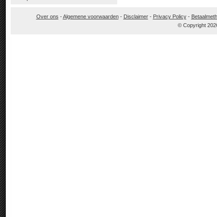
Over ons
-
Algemene voorwaarden
-
Disclaimer
-
Privacy Policy
-
Betaalmet
© Copyright 202