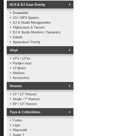
Hi-fi & DJ Gear Overig
Draaitafels
CD / MP3 Spelers
DJ & Studio Mengpanelen
Flightcases & Tassen
DJ & Studio Monitors / Speakers
Kabels
Apparatuur Overig
Vinyl
LP's / 12"es
Partijen vinyl
LP lijsten
Klokken
Accesoires
Hoezen
LP / 12" Hoezen
Single / 7" Hoezen
EP / 10" Hoezen
Toys & Collectibles
Funko
Lego
Playmobil
Super 7