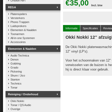
€35,00
Ortofon HiFi
Incl. btw
REGA
Platenspelers
Versterkers
Phono Trappen
Luidsprekers
Informatie
Specificaties
Revie
Elementen & Naalden
Toonarmen
Okki Nokki 12" afzuig
All-in-one Systemen
Accessoires
De Okki Nokki platenwasmachine
Elementen & Naalden
12" vinyl (LP's).
Audio Technica
Denon
Voor het schoonmaken van 12" v
Goldring
verwisselen van de buizen is hee
Grado
hij is direct klaar voor gebruik.
Pickering
Shure / Jico
Stanton
Technics
Tonar
Reiniging / Onderhoud
Okki Nokki
Tonar / QS Audio
Overige