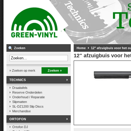
Zoeken
Home
12" afzuigbuis voor het 
12" afzuigbuis voor h
» Zoeken op merk
Zoeken »
TECHNICS
Draaitafels
Reserve Onderdelen
Onderhoud / Reparatie
Slipmatten
SL-DZ1200 Slip Discs
Merchandise
ORTOFON
Ortofon DJ