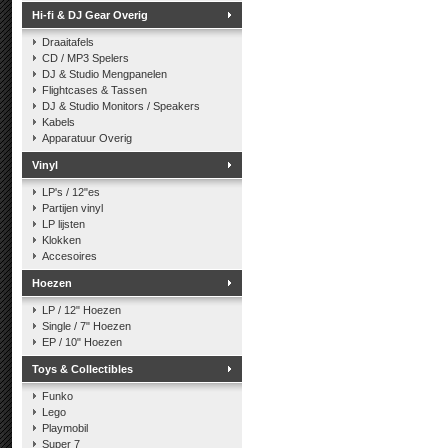
Hi-fi & DJ Gear Overig
Draaitafels
CD / MP3 Spelers
DJ & Studio Mengpanelen
Flightcases & Tassen
DJ & Studio Monitors / Speakers
Kabels
Apparatuur Overig
Vinyl
LP's / 12"es
Partijen vinyl
LP lijsten
Klokken
Accesoires
Hoezen
LP / 12" Hoezen
Single / 7" Hoezen
EP / 10" Hoezen
Toys & Collectibles
Funko
Lego
Playmobil
Super 7