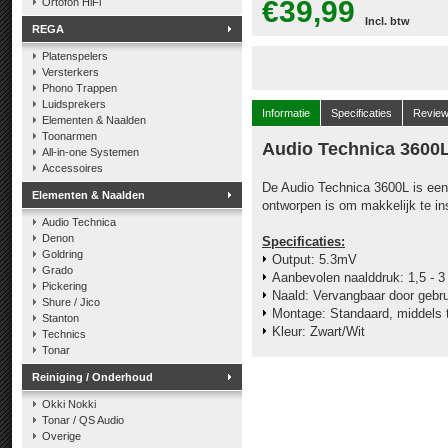
€39,99
Ortofon HiFi
Incl. btw
REGA
Platenspelers
Versterkers
Phono Trappen
Luidsprekers
Informatie
Specificaties
Revie
Elementen & Naalden
Toonarmen
Audio Technica 3600
All-in-one Systemen
Accessoires
De Audio Technica 3600L is ee
Elementen & Naalden
ontworpen is om makkelijk te in
Audio Technica
Denon
Specificaties:
Goldring
Output: 5.3mV
Grado
Aanbevolen naalddruk: 1,5 - 3
Pickering
Naald: Vervangbaar door gebru
Shure / Jico
Montage: Standaard, middels 
Stanton
Kleur: Zwart/Wit
Technics
Tonar
Reiniging / Onderhoud
Okki Nokki
Tonar / QS Audio
Overige