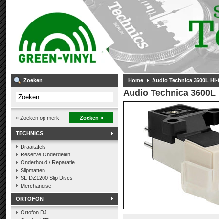
Zoeken
Home
Audio Technica 3600L Hi-
Audio Technica 3600L 
» Zoeken op merk
Zoeken »
TECHNICS
Draaitafels
Reserve Onderdelen
Onderhoud / Reparatie
Slipmatten
SL-DZ1200 Slip Discs
Merchandise
ORTOFON
Ortofon DJ