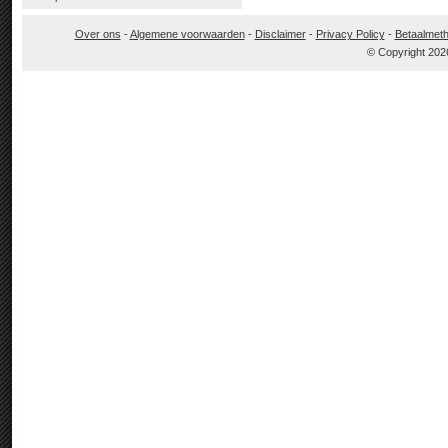
Over ons
-
Algemene voorwaarden
-
Disclaimer
-
Privacy Policy
-
Betaalmet
© Copyright 202